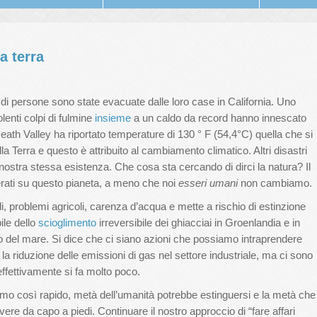
a terra
ia di persone sono state evacuate dalle loro case in California. Uno
olenti colpi di fulmine
insieme
a un caldo da record hanno innescato
Death Valley ha riportato temperature di 130 ° F (54,4°C) quella che si
la Terra e questo è attribuito al cambiamento climatico. Altri disastri
a nostra stessa esistenza. Che cosa sta cercando di dirci la natura? Il
rati su questo pianeta, a meno che noi
esseri umani
non cambiamo.
, problemi agricoli, carenza d’acqua e mette a rischio di estinzione
ile dello
scioglimento
irreversibile dei ghiacciai in Groenlandia e in
lo del mare. Si dice che ci siano azioni che possiamo intraprendere
la riduzione delle emissioni di gas nel settore industriale, ma ci sono
effettivamente si fa molto poco.
itmo così rapido, metà dell’umanità potrebbe estinguersi e la metà che
re da capo a piedi. Continuare il nostro approccio di “fare affari