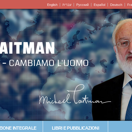
English
עברית
Pусский
Español
Deutsch
Fr
LAITMAN
 – CAMBIAMO L'UOMO
IONE INTEGRALE
LIBRI E PUBBLICAZIONI