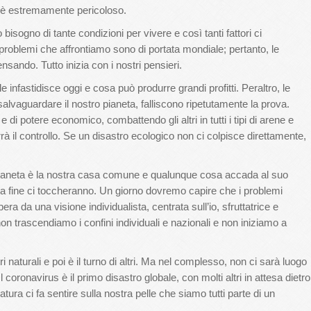
, è estremamente pericoloso.
isogno di tante condizioni per vivere e così tanti fattori ci
 problemi che affrontiamo sono di portata mondiale; pertanto, le
nsando. Tutto inizia con i nostri pensieri.
infastidisce oggi e cosa può produrre grandi profitti. Peraltro, le
alvaguardare il nostro pianeta, falliscono ripetutamente la prova.
di potere economico, combattendo gli altri in tutti i tipi di arene e
à il controllo. Se un disastro ecologico non ci colpisce direttamente,
 pianeta è la nostra casa comune e qualunque cosa accada al suo
alla fine ci toccheranno. Un giorno dovremo capire che i problemi
ra da una visione individualista, centrata sull’io, sfruttatrice e
non trascendiamo i confini individuali e nazionali e non iniziamo a
tri naturali e poi è il turno di altri. Ma nel complesso, non ci sarà luogo
 coronavirus è il primo disastro globale, con molti altri in attesa dietro
tura ci fa sentire sulla nostra pelle che siamo tutti parte di un