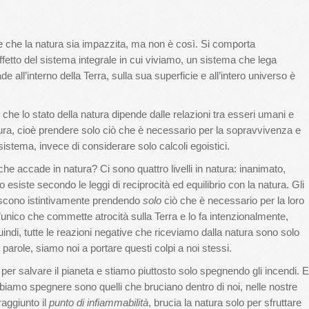
e che la natura sia impazzita, ma non è così. Si comporta
etto del sistema integrale in cui viviamo, un sistema che lega
ade all’interno della Terra, sulla sua superficie e all’intero universo è
he lo stato della natura dipende dalle relazioni tra esseri umani e
 natura, cioè prendere solo ciò che è necessario per la sopravvivenza e
istema, invece di considerare solo calcoli egoistici.
e accade in natura? Ci sono quattro livelli in natura: inanimato,
esiste secondo le leggi di reciprocità ed equilibrio con la natura. Gli
 agiscono istintivamente prendendo
solo
ciò che è necessario per la loro
l’unico che commette atrocità sulla Terra e lo fa intenzionalmente,
ndi, tutte le reazioni negative che riceviamo dalla natura sono solo
arole, siamo noi a portare questi colpi a noi stessi.
er salvare il pianeta e stiamo piuttosto solo spegnendo gli incendi. E
dobbiamo spegnere sono quelli che bruciano dentro di noi, nelle nostre
raggiunto il
punto di infiammabilità
, brucia la natura solo per sfruttare