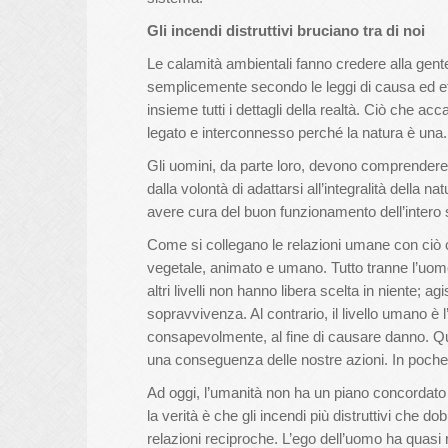
Gli incendi distruttivi bruciano tra di noi
Le calamità ambientali fanno credere alla gent
semplicemente secondo le leggi di causa ed eff
insieme tutti i dettagli della realtà. Ciò che acc
legato e interconnesso perché la natura è una.
Gli uomini, da parte loro, devono comprendere c
dalla volontà di adattarsi all’integralità della
avere cura del buon funzionamento dell’intero s
Come si collegano le relazioni umane con ciò ch
vegetale, animato e umano. Tutto tranne l’uomo 
altri livelli non hanno libera scelta in niente;
sopravvivenza. Al contrario, il livello umano è 
consapevolmente, al fine di causare danno. Qui
una conseguenza delle nostre azioni. In poche p
Ad oggi, l’umanità non ha un piano concordato p
la verità è che gli incendi più distruttivi che 
relazioni reciproche. L’ego dell’uomo ha quasi 