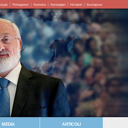
ançais
Portuguese
Svenska
Norwegian
Hrvatski
Български
MEDIA
ARTICOLI