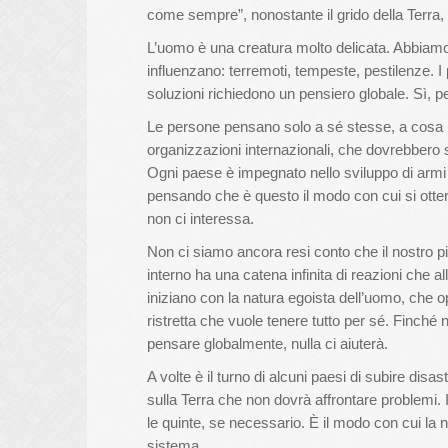
come sempre”, nonostante il grido della Terra
L’uomo è una creatura molto delicata. Abbiamo b
influenzano: terremoti, tempeste, pestilenze. I
soluzioni richiedono un pensiero globale. Sì, pe
Le persone pensano solo a sé stesse, a cosa le 
organizzazioni internazionali, che dovrebbero s
Ogni paese è impegnato nello sviluppo di armi e 
pensando che è questo il modo con cui si otterr
non ci interessa.
Non ci siamo ancora resi conto che il nostro
interno ha una catena infinita di reazioni che 
iniziano con la natura egoista dell’uomo, che ope
ristretta che vuole tenere tutto per sé. Finché 
pensare globalmente, nulla ci aiuterà.
A volte è il turno di alcuni paesi di subire disas
sulla Terra che non dovrà affrontare problemi. Il
le quinte, se necessario. È il modo con cui la na
sistema.