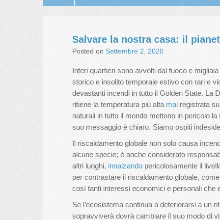
Salvare la nostra casa: il pianet
Posted on
Settembre 2, 2020
Interi quartieri sono avvolti dal fuoco e miglia
storico e insolito temporale estivo con rari e vi
devastanti incendi in tutto il Golden State. La 
ritiene la temperatura più alta
mai
registrata sul
naturali in tutto il mondo mettono in pericolo l
suo messaggio è chiaro. Siamo ospiti indeside
Il riscaldamento globale non solo causa incendi
alcune specie; è anche considerato responsab
altri luoghi,
innalzando
pericolosamente il livel
per contrastare il riscaldamento globale, come 
così tanti interessi economici e personali che 
Se l’ecosistema continua a deteriorarsi a un r
sopravviverà dovrà cambiare il suo modo di vive