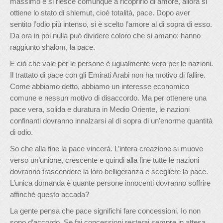
massimo e si riesce comunque a ricoprirlo di amore, allora si
ottiene lo stato di shlemut, cioè totalità, pace. Dopo aver
sentito l’odio più intenso, si è scelto l’amore al di sopra di esso.
Da ora in poi nulla può dividere coloro che si amano; hanno
raggiunto shalom, la pace.
E ciò che vale per le persone è ugualmente vero per le nazioni.
Il trattato di pace con gli Emirati Arabi non ha motivo di fallire.
Come abbiamo detto, abbiamo un interesse economico
comune e nessun motivo di disaccordo. Ma per ottenere una
pace vera, solida e duratura in Medio Oriente, le nazioni
confinanti dovranno innalzarsi al di sopra di un’enorme quantità
di odio.
So che alla fine la pace vincerà. L’intera creazione si muove
verso un’unione, crescente e quindi alla fine tutte le nazioni
dovranno trascendere la loro belligeranza e scegliere la pace.
L’unica domanda è quante persone innocenti dovranno soffrire
affinché questo accada?
La gente pensa che pace significhi fare concessioni. Io non
sono d’accordo. Se fai concessioni resterai sempre in attesa