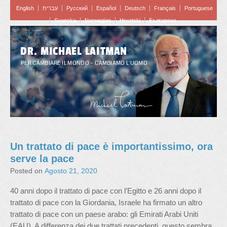
English
עברית
Pусский
Español
Deutsch
Français
Portuguese
Svenska
Norwegian
Hrvatski
Български
DR. MICHAEL LAITMAN
PER CAMBIARE IL MONDO – CAMBIAMO L'UOMO
Un trattato di pace è importantissimo, ora
serve la pace
Posted on
Agosto 21, 2020
40 anni dopo il trattato di pace con l’Egitto e 26 anni dopo il
trattato di pace con la Giordania, Israele ha firmato un altro
trattato di pace con un paese arabo: gli Emirati Arabi Uniti
(EAU). A differenza dei due trattati precedenti, questo sembra