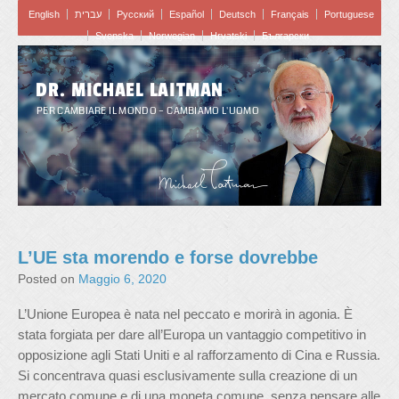
English
עברית
Pусский
Español
Deutsch
Français
Portuguese
Svenska
Norwegian
Hrvatski
Български
DR. MICHAEL LAITMAN
PER CAMBIARE IL MONDO – CAMBIAMO L'UOMO
L’UE sta morendo e forse dovrebbe
Posted on
Maggio 6, 2020
L’Unione Europea è nata nel peccato e morirà in agonia. È
stata forgiata per dare all’Europa un vantaggio competitivo in
opposizione agli Stati Uniti e al rafforzamento di Cina e Russia.
Si concentrava quasi esclusivamente sulla creazione di un
mercato comune e di una moneta comune, senza pensare alle