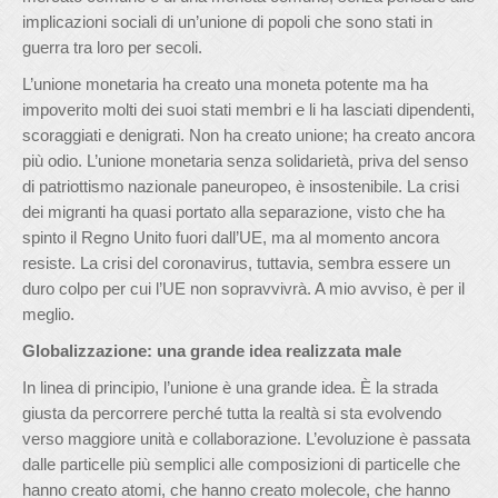
implicazioni sociali di un’unione di popoli che sono stati in
guerra tra loro per secoli.
L’unione monetaria ha creato una moneta potente ma ha
impoverito molti dei suoi stati membri e li ha lasciati dipendenti,
scoraggiati e denigrati. Non ha creato unione; ha creato ancora
più odio. L’unione monetaria senza solidarietà, priva del senso
di patriottismo nazionale paneuropeo, è insostenibile. La crisi
dei migranti ha quasi portato alla separazione, visto che ha
spinto il Regno Unito fuori dall’UE, ma al momento ancora
resiste. La crisi del coronavirus, tuttavia, sembra essere un
duro colpo per cui l’UE non sopravvivrà. A mio avviso, è per il
meglio.
Globalizzazione: una grande idea realizzata male
In linea di principio, l’unione è una grande idea. È la strada
giusta da percorrere perché tutta la realtà si sta evolvendo
verso maggiore unità e collaborazione. L’evoluzione è passata
dalle particelle più semplici alle composizioni di particelle che
hanno creato atomi, che hanno creato molecole, che hanno