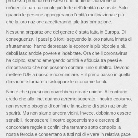
processo profondo ed esteso che richiede l’adozione di
un’identità pan-nazionale più forte dell’identità nazionale. Solo
quando le persone appoggeranno l’entità multinazionale più
che la loro nazione accetteranno tale trasformazione.
Nessuna preparazione del genere è stata fatta in Europa. Di
conseguenza, i paesi più forti, seguendo la loro natura innata di
sfruttamento, hanno depredato le economie più piccole e più
deboli lasciandole povere e indebitate. Ora che il coronavirus
ha colpito, stanno emergendo ostilità e sfiducia tra paesi e
dimostrando che non possono contare l’uno sull’altro. Devono
mettere l’UE a riposo e ricominciare. E il primo passo in quella
direzione è tornare a sviluppare le economie locali.
Non è che i paesi non dovrebbero creare unione. Al contrario,
credo che alla fine, quando avremo superato il nostro egoismo,
non avremo bisogno di confini e la nozione di stato nazionale
sparirà. Ma non siamo ancora vicini. Invece, dobbiamo essere
sensibili, riconoscere il nostro egocentrismo e cercare di
concordare regole e confini che terranno sotto controllo la
nostra ferocia e consentano a tutti noi di vivere in relativa pace