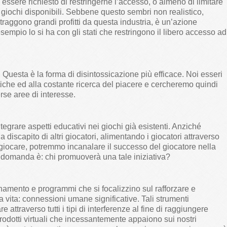
essere richiesto di restringerne l’accesso, o almeno di limitare
 giochi disponibili. Sebbene questo sembri non realistico,
traggono grandi profitti da questa industria, è un’azione
empio lo si ha con gli stati che restringono il libero accesso ad
 Questa è la forma di disintossicazione più efficace. Noi esseri
iche ed alla costante ricerca del piacere e cercheremo quindi
rse aree di interesse.
tegrare aspetti educativi nei giochi già esistenti. Anziché
e a discapito di altri giocatori, alimentando i giocatori attraverso
a giocare, potremmo incanalare il successo del giocatore nella
 La domanda è: chi promuoverà una tale iniziativa?
namento e programmi che si focalizzino sul rafforzare e
a vita: connessioni umane significative. Tali strumenti
attraverso tutti i tipi di interferenze al fine di raggiungere
rodotti virtuali che incessantemente appaiono sui nostri