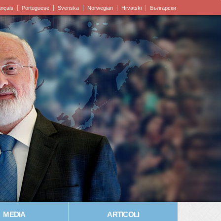
ançais
Portuguese
Svenska
Norwegian
Hrvatski
Български
MEDIA
ARTICOLI