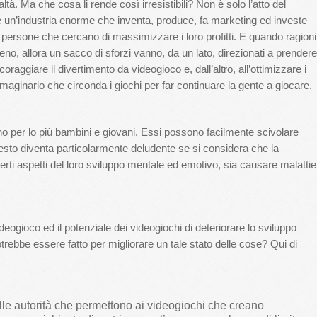
tà. Ma che cosa li rende così irresistibili? Non è solo l’atto del
c’è un’industria enorme che inventa, produce, fa marketing ed investe
te persone che cercano di massimizzare i loro profitti. E quando ragioni
meno, allora un sacco di sforzi vanno, da un lato, direzionati a prendere
oraggiare il divertimento da videogioco e, dall’altro, all’ottimizzare i
mmaginario che circonda i giochi per far continuare la gente a giocare.
o per lo più bambini e giovani. Essi possono facilmente scivolare
uesto diventa particolarmente deludente se si considera che la
erti aspetti del loro sviluppo mentale ed emotivo, sia causare malattie
ogioco ed il potenziale dei videogiochi di deteriorare lo sviluppo
ebbe essere fatto per migliorare un tale stato delle cose? Qui di
lle autorità che permettono ai videogiochi che creano