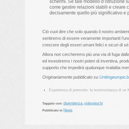
schermi. Se tale modello d’istruzione 
come gestire relazioni stabili e creare c
decisamente quello più significativo e p
Ciò vuol dire che solo quando il nostro ambient
sentiremo di essere veramente importanti l’uno 
crescere degli esseri umani felici e sicuri di sé
Allora non cercheremo più una via di fuga dall
ed investiremo i nostri poteri di inventiva, pro
supporto che impedirà qualunque malattia ment
Originariamente pubblicato su
Unitingeurope.b
‹
Esperienza di premorte: la testimonianza di un 
dipendenza
videogiochi
Taggato con:
,
News
Pubblicato in