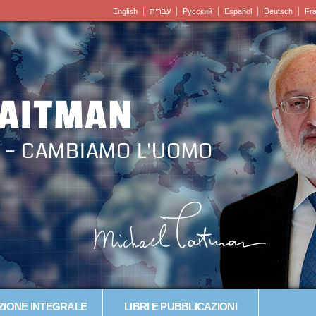
English
עברית
Pусский
Español
Deutsch
Fr
LAITMAN
 – CAMBIAMO L'UOMO
IONE INTEGRALE
LIBRI E PUBBLICAZIONI