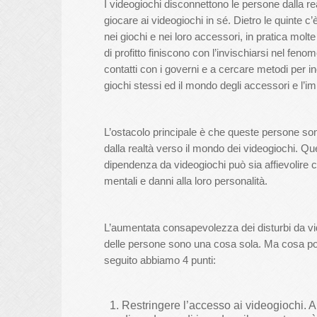
I videogiochi disconnettono le persone dalla real
giocare ai videogiochi in sé. Dietro le quinte 
nei giochi e nei loro accessori, in pratica mol
di profitto finiscono con l’invischiarsi nel feno
contatti con i governi e a cercare metodi per inc
giochi stessi ed il mondo degli accessori e l’i
L’ostacolo principale è che queste persone son
dalla realtà verso il mondo dei videogiochi. Q
dipendenza da videogiochi può sia affievolire c
mentali e danni alla loro personalità.
L’aumentata consapevolezza dei disturbi da vide
delle persone sono una cosa sola. Ma cosa potr
seguito abbiamo 4 punti:
Restringere l’accesso ai videogiochi. A