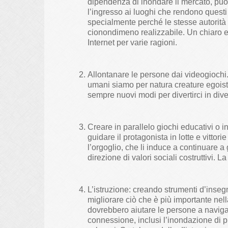
dipendenza di inondare il mercato, può 
l’ingresso ai luoghi che rendono questi
specialmente perché le stesse autorità 
cionondimeno realizzabile. Un chiaro es
Internet per varie ragioni.
Allontanare le persone dai videogiochi.
umani siamo per natura creature egoist
sempre nuovi modi per divertirci in dive
Creare in parallelo giochi educativi o in
guidare il protagonista in lotte e vittori
l’orgoglio, che li induce a continuare 
direzione di valori sociali costruttivi.
L’istruzione: creando strumenti d’inseg
migliorare ciò che è più importante nell
dovrebbero aiutare le persone a navigare 
connessione, inclusi l’inondazione di p