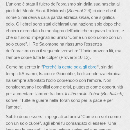
L’unione è stata il fulcro dell’ebraismo sin dalla sua nascita ai
piedi del Monte Sinai. Il Midrash (
Shemot
2:4) ci dice che il
nome Sinai deriva dalla parola ebraica
sinaa
, che significa
odio. Gli ebrei sono stati dichiarati una nazione solo dopo che
ebbero circondato la montagna dell’odio che regnava fra loro, e
che si furono impegnati ad unirsi “Come un solo uomo con un
solo cuore”. Il Re Salomone ha riassunto l’essenza
dell’ebraismo con il seguente versetto: “L’odio provoca liti, ma
l’amore copre tutte le colpe” (Proverbi 10:12).
Come ho scritto in “
Perché la gente odia gli ebrei
“, sin dai
tempi di Abramo, Isacco e Giacobbe, la discendenza ebraica
ha sempre affrontato l’odio coprendolo con l’amore. Non
consideravano i conflitti come crisi, piuttosto come opportunità
per aumentare l’amore fra loro.
Il Libro dello Zohar (Beshalach)
scrive: “Tutte le guerre nella Torah sono per la pace e per
l’amore”.
Subito dopo essersi impegnati ad unirsi “Come un solo uomo
con un solo cuore”, agli ebrei fu comandato di essere “Una
luce per le nazioni”. La loro unione, unica nel suo genere,