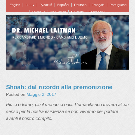
English
עברית
Pусский
Español
Deutsch
Français
Portuguese
Svenska
Norwegian
Hrvatski
Български
DR. MICHAEL LAITMAN
PER CAMBIARE IL MONDO – CAMBIAMO L'UOMO
Shoah: dal ricordo alla premonizione
Posted on
Maggio 2, 2017
Più ci odiamo, più il mondo ci odia. L’umanità non troverà alcun
senso per la nostra esistenza se non vivremo per portare
avanti il nostro compito.