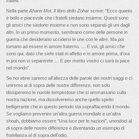
fratelli.
Nella parte
Aharei Mot
,
Il libro dello Zohar
scrive: “Ecco quanto
è bello e piacevole che i fratelli siedano insieme. Questi sono
gli amici che siedono insieme e non sono separati gli uni dagli
altri. In un primo momento, sembrano come delle persone in
guerra che desiderano uccidersi le une con le altre. Ma poi
tornano ad essere in amore fraterno. … E voi, gli amici che
sono qui, dato che siete stati in affetto e in amore prima, d’ora
in poi non vi separerete … E per merito vostro ci sarà la pace
nel mondo”.
Se noi ebrei saremo all’altezza delle parole dei nostri saggi e ci
uniremo al di sopra delle nostre differenze, non solo
dissiperemo le nuvole tempestose che si ammassano sulla
nostra nazione, ma dissolveremo anche quello spirito
belligerante che in questo periodo sta sopraffacendo il mondo.
Se vogliamo prevenire un’altra guerra mondiale e un’altra
shoah, dobbiamo essere “Una luce per le nazioni”, unendoci al
di sopra delle nostre differenze e diventando un esempio di
fratellanza al di sopra dell’odio.