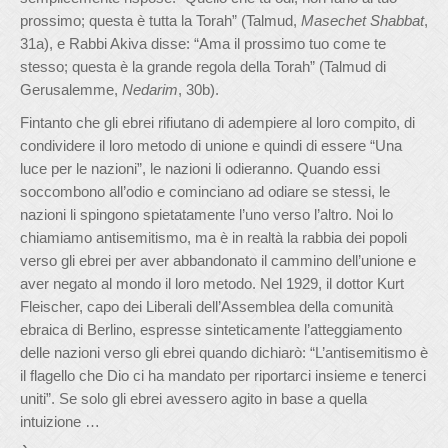
prossimo; questa è tutta la Torah” (Talmud,
Masechet Shabbat
,
31a), e Rabbi Akiva disse: “Ama il prossimo tuo come te
stesso; questa è la grande regola della Torah” (Talmud di
Gerusalemme,
Nedarim
, 30b).
Fintanto che gli ebrei rifiutano di adempiere al loro compito, di
condividere il loro metodo di unione e quindi di essere “Una
luce per le nazioni”, le nazioni li odieranno. Quando essi
soccombono all’odio e cominciano ad odiare se stessi, le
nazioni li spingono spietatamente l’uno verso l’altro. Noi lo
chiamiamo antisemitismo, ma è in realtà la rabbia dei popoli
verso gli ebrei per aver abbandonato il cammino dell’unione e
aver negato al mondo il loro metodo. Nel 1929, il dottor Kurt
Fleischer, capo dei Liberali dell’Assemblea della comunità
ebraica di Berlino, espresse sinteticamente l’atteggiamento
delle nazioni verso gli ebrei quando dichiarò: “L’antisemitismo è
il flagello che Dio ci ha mandato per riportarci insieme e tenerci
uniti”. Se solo gli ebrei avessero agito in base a quella
intuizione …