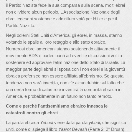
il Partito Nazista fece la sua comparsa sulla scena, molti ebrei
non ci videro alcun pericolo. L’Associazione Nazionale degli
ebrei tedeschi sostenne e addirittura votò per Hitler e per il
Partito Nazista.
Negli odierni Stati Uniti d’America, gli ebrei, in massa, stanno
voltando le spalle al loro retaggio e allo stato ebraico.
Numerosi ebrei americani stanno sostenendo attivamente il
movimento BDS e partecipano ad eventi e discussioni volti a
sostenere ed approvare l’eliminazione dello Stato di Israele. La
maggior parte degli ebrei si sposa con i non ebrei e la gioventù
ebraica preferisce non essere affiliata all’ebraismo. Se questa
tendenza non sarà invertita, non c’è alcun dubbio sul fatto che
una certa forma di catastrofe investirà la comunità ebraica in
America, e probabilmente in un futuro non tanto remoto.
Come e perché l’antisemitismo ebraico innesca le
catastrofi contro gli ebrei
La parola ebraica
Yehudi
viene dalla parola
yihudi
, che significa
uniti, come ci spiega il libro
Yaarot Devash
(Parte 2, 2° Drush).