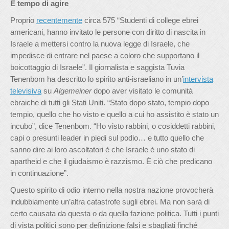
È tempo di agire
Proprio
recentemente
circa 575 “Studenti di college ebrei
americani, hanno invitato le persone con diritto di nascita in
Israele a mettersi contro la nuova legge di Israele, che
impedisce di entrare nel paese a coloro che supportano il
boicottaggio di Israele”. Il giornalista e saggista Tuvia
Tenenbom ha descritto lo spirito anti-israeliano in un’
intervista
televisiva
su
Algemeiner
dopo aver visitato le comunità
ebraiche di tutti gli Stati Uniti. “Stato dopo stato, tempio dopo
tempio, quello che ho visto e quello a cui ho assistito è stato un
incubo”, dice Tenenbom. “Ho visto rabbini, o cosiddetti rabbini,
capi o presunti leader in piedi sul podio… e tutto quello che
sanno dire ai loro ascoltatori è che Israele è uno stato di
apartheid e che il giudaismo è razzismo. È ciò che predicano
in continuazione”.
Questo spirito di odio interno nella nostra nazione provocherà
indubbiamente un’altra catastrofe sugli ebrei. Ma non sarà di
certo causata da questa o da quella fazione politica. Tutti i punti
di vista politici sono per definizione falsi e sbagliati finché