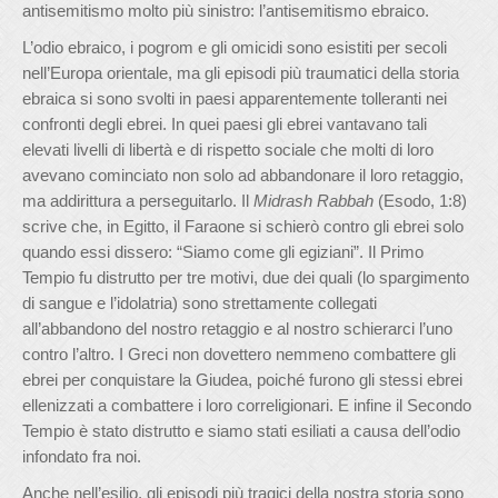
antisemitismo molto più sinistro: l’antisemitismo ebraico.
L’odio ebraico, i pogrom e gli omicidi sono esistiti per secoli
nell’Europa orientale, ma gli episodi più traumatici della storia
ebraica si sono svolti in paesi apparentemente tolleranti nei
confronti degli ebrei. In quei paesi gli ebrei vantavano tali
elevati livelli di libertà e di rispetto sociale che molti di loro
avevano cominciato non solo ad abbandonare il loro retaggio,
ma addirittura a perseguitarlo. Il
Midrash
Rabbah
(Esodo, 1:8)
scrive che, in Egitto, il Faraone si schierò contro gli ebrei solo
quando essi dissero: “Siamo come gli egiziani”. Il Primo
Tempio fu distrutto per tre motivi, due dei quali (lo spargimento
di sangue e l’idolatria) sono strettamente collegati
all’abbandono del nostro retaggio e al nostro schierarci l’uno
contro l’altro. I Greci non dovettero nemmeno combattere gli
ebrei per conquistare la Giudea, poiché furono gli stessi ebrei
ellenizzati a combattere i loro correligionari. E infine il Secondo
Tempio è stato distrutto e siamo stati esiliati a causa dell’odio
infondato fra noi.
Anche nell’esilio, gli episodi più tragici della nostra storia sono