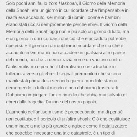
Solo pochi anni fa, lo
Yom Hashoah
, il Giorno della Memoria
della Shoah, era un giorno in cui ricordare che l’impensabile in
realtà era accaduto: sei milioni di uomini, donne e bambini
erano stati uccisi semplicemente perché ebrei. Il Giorno della
Memoria della Shoah oggi non è più solo un giorno di lutto, ma
è un giorno in cui ricordarci che ciò che è accaduto potrebbe
ripetersi. È il giorno in cui dobbiamo ricordare che ciò che è
accaduto in Germania può accadere in qualsiasi altro paese
del mondo, perché la democrazia non è un vaccino contro
l’antisemitismo e perché il Liberalismo non si traduce in
tolleranza verso gli ebrei. I segnali premonitori che si sono
manifestati prima della seconda guerra mondiale stanno
riemergendo in tutto il mondo e non dobbiamo trascurarli.
Dobbiamo impiegare l’unico rimedio che abbia mai salvato gli
ebrei dalla tragedia: l’unione del nostro popolo.
L’aumento dell’antisemitismo è preoccupante, ma di per sé
non costituisce il pericolo di un’altra shoah. Ciò che costituisce
una minaccia molto più grande e agisce come il catalizzatore
che potrebbe innescare una tale catastrofe, è un tipo di