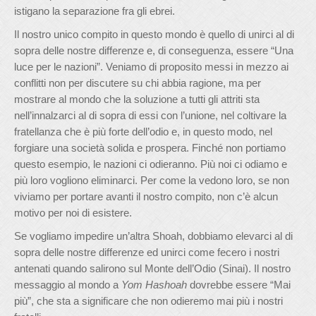
istigano la separazione fra gli ebrei.
Il nostro unico compito in questo mondo è quello di unirci al di
sopra delle nostre differenze e, di conseguenza, essere “Una
luce per le nazioni”. Veniamo di proposito messi in mezzo ai
conflitti non per discutere su chi abbia ragione, ma per
mostrare al mondo che la soluzione a tutti gli attriti sta
nell’innalzarci al di sopra di essi con l’unione, nel coltivare la
fratellanza che è più forte dell’odio e, in questo modo, nel
forgiare una società solida e prospera. Finché non portiamo
questo esempio, le nazioni ci odieranno. Più noi ci odiamo e
più loro vogliono eliminarci. Per come la vedono loro, se non
viviamo per portare avanti il nostro compito, non c’è alcun
motivo per noi di esistere.
Se vogliamo impedire un’altra Shoah, dobbiamo elevarci al di
sopra delle nostre differenze ed unirci come fecero i nostri
antenati quando salirono sul Monte dell’Odio (Sinai). Il nostro
messaggio al mondo a
Yom Hashoah
dovrebbe essere “Mai
più”, che sta a significare che non odieremo mai più i nostri