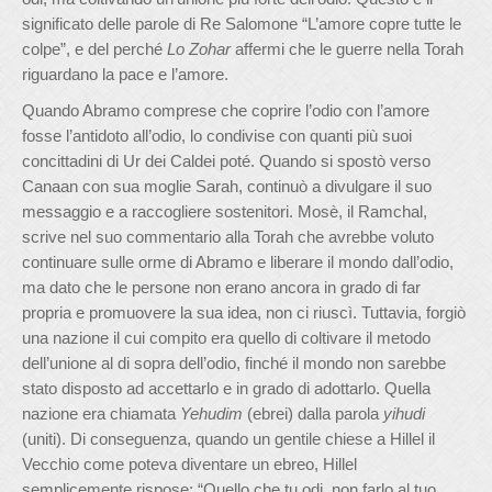
significato delle parole di Re Salomone “L’amore copre tutte le
colpe”, e del perché
Lo Zohar
affermi che le guerre nella Torah
riguardano la pace e l’amore.
Quando Abramo comprese che coprire l’odio con l’amore
fosse l’antidoto all’odio, lo condivise con quanti più suoi
concittadini di Ur dei Caldei poté. Quando si spostò verso
Canaan con sua moglie Sarah, continuò a divulgare il suo
messaggio e a raccogliere sostenitori. Mosè, il Ramchal,
scrive nel suo commentario alla Torah che avrebbe voluto
continuare sulle orme di Abramo e liberare il mondo dall’odio,
ma dato che le persone non erano ancora in grado di far
propria e promuovere la sua idea, non ci riuscì. Tuttavia, forgiò
una nazione il cui compito era quello di coltivare il metodo
dell’unione al di sopra dell’odio, finché il mondo non sarebbe
stato disposto ad accettarlo e in grado di adottarlo. Quella
nazione era chiamata
Yehudim
(ebrei) dalla parola
yihudi
(uniti). Di conseguenza, quando un gentile chiese a Hillel il
Vecchio come poteva diventare un ebreo, Hillel
semplicemente rispose: “Quello che tu odi, non farlo al tuo