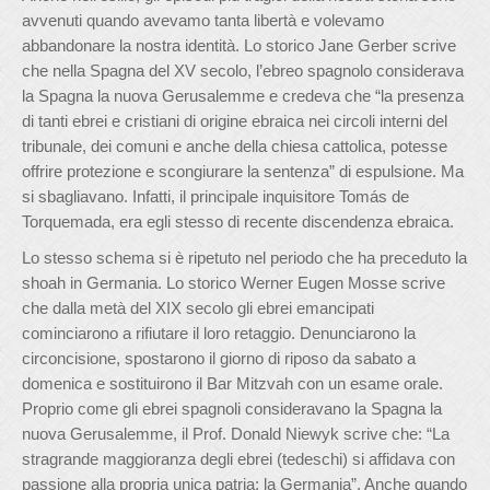
avvenuti quando avevamo tanta libertà e volevamo
abbandonare la nostra identità. Lo storico Jane Gerber scrive
che nella Spagna del XV secolo, l’ebreo spagnolo considerava
la Spagna la nuova Gerusalemme e credeva che “la presenza
di tanti ebrei e cristiani di origine ebraica nei circoli interni del
tribunale, dei comuni e anche della chiesa cattolica, potesse
offrire protezione e scongiurare la sentenza” di espulsione. Ma
si sbagliavano. Infatti, il principale inquisitore Tomás de
Torquemada, era egli stesso di recente discendenza ebraica.
Lo stesso schema si è ripetuto nel periodo che ha preceduto la
shoah in Germania. Lo storico Werner Eugen Mosse scrive
che dalla metà del XIX secolo gli ebrei emancipati
cominciarono a rifiutare il loro retaggio. Denunciarono la
circoncisione, spostarono il giorno di riposo da sabato a
domenica e sostituirono il Bar Mitzvah con un esame orale.
Proprio come gli ebrei spagnoli consideravano la Spagna la
nuova Gerusalemme, il Prof. Donald Niewyk scrive che: “La
stragrande maggioranza degli ebrei (tedeschi) si affidava con
passione alla propria unica patria: la Germania”. Anche quando