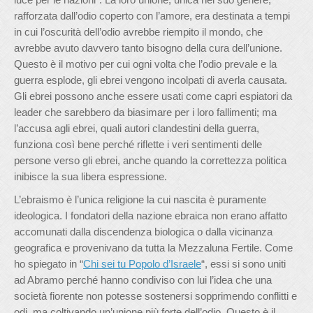
rafforzata dall’odio coperto con l’amore, era destinata a tempi
in cui l’oscurità dell’odio avrebbe riempito il mondo, che
avrebbe avuto davvero tanto bisogno della cura dell’unione.
Questo è il motivo per cui ogni volta che l’odio prevale e la
guerra esplode, gli ebrei vengono incolpati di averla causata.
Gli ebrei possono anche essere usati come capri espiatori da
leader che sarebbero da biasimare per i loro fallimenti; ma
l’accusa agli ebrei, quali autori clandestini della guerra,
funziona così bene perché riflette i veri sentimenti delle
persone verso gli ebrei, anche quando la correttezza politica
inibisce la sua libera espressione.
L’ebraismo è l’unica religione la cui nascita è puramente
ideologica. I fondatori della nazione ebraica non erano affatto
accomunati dalla discendenza biologica o dalla vicinanza
geografica e provenivano da tutta la Mezzaluna Fertile. Come
ho spiegato in “
Chi sei tu Popolo d’Israele
“, essi si sono uniti
ad Abramo perché hanno condiviso con lui l’idea che una
società fiorente non potesse sostenersi sopprimendo conflitti e
odi, ma coltivando un’unione più forte dell’odio. Questo è il