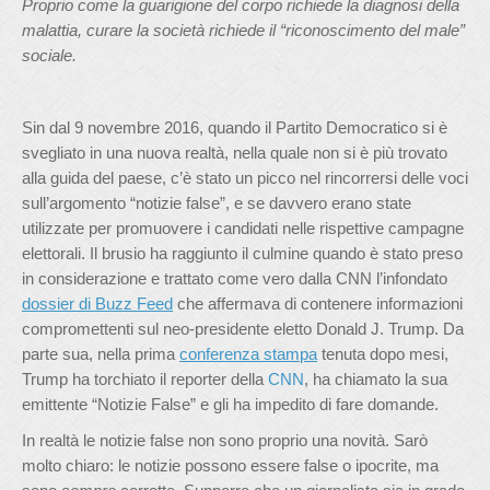
Proprio come la guarigione del corpo richiede la diagnosi della
malattia, curare la società richiede il “riconoscimento del male”
sociale.
Sin dal 9 novembre 2016, quando il Partito Democratico si è
svegliato in una nuova realtà, nella quale non si è più trovato
alla guida del paese, c’è stato un picco nel rincorrersi delle voci
sull’argomento “notizie false”, e se davvero erano state
utilizzate per promuovere i candidati nelle rispettive campagne
elettorali. Il brusio ha raggiunto il culmine quando è stato preso
in considerazione e trattato come vero dalla CNN l’infondato
dossier di Buzz Feed
che affermava di contenere informazioni
compromettenti sul neo-presidente eletto Donald J. Trump. Da
parte sua, nella prima
conferenza stampa
tenuta dopo mesi,
Trump ha torchiato il reporter della
CNN
, ha chiamato la sua
emittente “Notizie False” e gli ha impedito di fare domande.
In realtà le notizie false non sono proprio una novità. Sarò
molto chiaro: le notizie possono essere false o ipocrite, ma