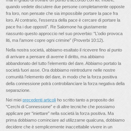
quando vedete discutere due persone completamente opposte
fra loro, non pensate che sia impossibile portare la pace fra
loro. Al contrario, l’essenza della pace è cercare di portare la
pace fra i due opposti”. Re Salomone ha giustamente
riassunto questo approccio nel suo proverbio: “L’odio provoca
liti, ma l’amore copre ogni crimine” (Proverbi 10:12).
Nella nostra società, abbiamo esaltato il ricevere fino al punto
di arrivare a pensare di averne il diritto, ma abbiamo
abbandonato del tutto l’elemento del dare. Abbiamo portato la
società fuori asse. Ora dobbiamo reintrodurre nelle nostre
comunità l’elemento del dare, in modo che la forza positiva
della connessione potrà controbilanciare la forza negativa della
separazione.
Nei miei
precedenti articoli
ho scritto tanto a proposito dei
“Cerchi di Connessione” e di altre tecniche che possiamo
applicare per “iniettare” nella società la forza positiva. Ma
prima dobbiamo cominciare ad utilizzarne qualcuna, dobbiamo
decidere che è semplicemente inaccettabile vivere in un