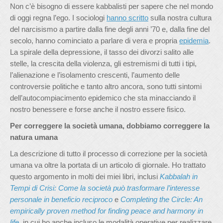
Non c’è bisogno di essere kabbalisti per sapere che nel mondo
di oggi regna l’ego. I sociologi
hanno scritto
sulla nostra cultura
del narcisismo a partire dalla fine degli anni ’70 e, dalla fine del
secolo, hanno cominciato a parlare di vera e propria
epidemia
.
La spirale della depressione, il tasso dei divorzi salito alle
stelle, la crescita della violenza, gli estremismi di tutti i tipi,
l’alienazione e l’isolamento crescenti, l’aumento delle
controversie politiche e tanto altro ancora, sono tutti sintomi
dell’autocompiacimento epidemico che sta minacciando il
nostro benessere e forse anche il nostro essere fisico.
Per correggere la società umana, dobbiamo correggere la
natura umana
La descrizione di tutto il processo di correzione per la società
umana va oltre la portata di un articolo di giornale. Ho trattato
questo argomento in molti dei miei libri, inclusi
Kabbalah in
Tempi di Crisi: Come la società può trasformare l’interesse
personale in beneficio reciproco
e
Completing the Circle: An
empirically proven method for finding peace and harmony in
life
,
in cui ho anche incluso le modalità operative per realizzare