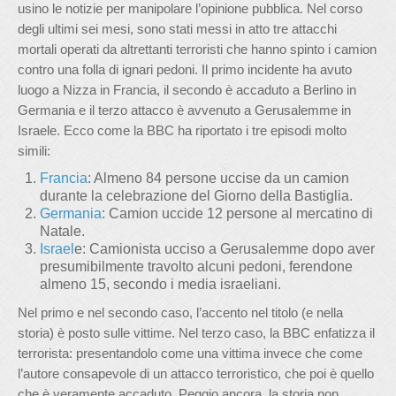
usino le notizie per manipolare l’opinione pubblica. Nel corso
degli ultimi sei mesi, sono stati messi in atto tre attacchi
mortali operati da altrettanti terroristi che hanno spinto i camion
contro una folla di ignari pedoni. Il primo incidente ha avuto
luogo a Nizza in Francia, il secondo è accaduto a Berlino in
Germania e il terzo attacco è avvenuto a Gerusalemme in
Israele. Ecco come la BBC ha riportato i tre episodi molto
simili:
Francia
: Almeno 84 persone uccise da un camion
durante la celebrazione del Giorno della Bastiglia.
Germania
: Camion uccide 12 persone al mercatino di
Natale.
Israel
e: Camionista ucciso a Gerusalemme dopo aver
presumibilmente travolto alcuni pedoni, ferendone
almeno 15, secondo i media israeliani.
Nel primo e nel secondo caso, l’accento nel titolo (e nella
storia) è posto sulle vittime. Nel terzo caso, la BBC enfatizza il
terrorista: presentandolo come una vittima invece che come
l’autore consapevole di un attacco terroristico, che poi è quello
che è veramente accaduto. Peggio ancora, la storia non