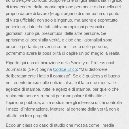
sono
sempre
corrotte. Supporre che un giornalista sia in grado
di trascendere dalla propria opinione personale e da quella del
proprio datore di lavoro (e ogni organo di stampa ha un punto
di vista ufficiale) non solo è ingenuo, ma anche e soprattutto,
pericoloso, dato che tutti abbiamo opinioni personali e i
giornalisti sono più presuntuosi delle altre persone. Se
aprissimo gli occhi alla verità, e cioè che i giornalisti sono
umani e pertanto prevenuti come il resto delle persone,
potremmo avere la possibilità di capire un po’ meglio la realtà.
Riporto qui una dichiarazione della Society of Professional
Journalists (SPJ) pagina
Codice Etico
: “Mai distorcere
deliberatamente i fatti o il contesto”. Se c’è qualcosa di buono
nel recente brusio sulle notizie false, è il fatto che mostra le
agenzie di stampa,
tutte
le agenzie di stampa, per quello che
realmente sono: strumenti per manipolare il dibattito e
l’opinione pubblica, atti a soddisfare gli interessi di chi controlla
i mezzi d’informazione. Metterci al corrente della verità non è
affatto nei loro progetti.
Ecco un classico caso di studio che mostra come i media