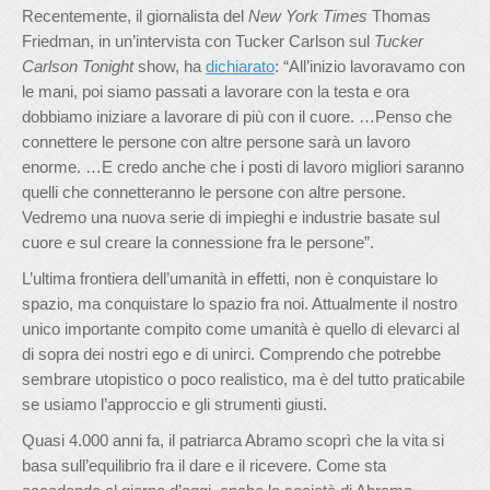
Recentemente, il giornalista del
New York Times
Thomas
Friedman, in un’intervista con Tucker Carlson sul
Tucker
Carlson Tonight
show, ha
dichiarato
: “All’inizio lavoravamo con
le mani, poi siamo passati a lavorare con la testa e ora
dobbiamo iniziare a lavorare di più con il cuore. …Penso che
connettere le persone con altre persone sarà un lavoro
enorme. …E credo anche che i posti di lavoro migliori saranno
quelli che connetteranno le persone con altre persone.
Vedremo una nuova serie di impieghi e industrie basate sul
cuore e sul creare la connessione fra le persone”.
L’ultima frontiera dell’umanità in effetti, non è conquistare lo
spazio, ma conquistare lo spazio fra noi. Attualmente il nostro
unico importante compito come umanità è quello di elevarci al
di sopra dei nostri ego e di unirci. Comprendo che potrebbe
sembrare utopistico o poco realistico, ma è del tutto praticabile
se usiamo l’approccio e gli strumenti giusti.
Quasi 4.000 anni fa, il patriarca Abramo scoprì che la vita si
basa sull’equilibrio fra il dare e il ricevere. Come sta