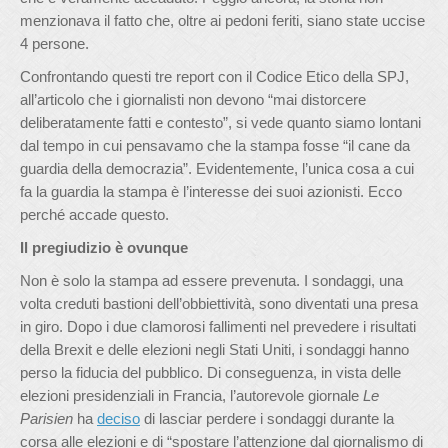
menzionava il fatto che, oltre ai pedoni feriti, siano state uccise
4 persone.
Confrontando questi tre report con il Codice Etico della SPJ,
all’articolo che i giornalisti non devono “mai distorcere
deliberatamente fatti e contesto”, si vede quanto siamo lontani
dal tempo in cui pensavamo che la stampa fosse “il cane da
guardia della democrazia”. Evidentemente, l’unica cosa a cui
fa la guardia la stampa è l’interesse dei suoi azionisti. Ecco
perché accade questo.
Il pregiudizio è ovunque
Non è solo la stampa ad essere prevenuta. I sondaggi, una
volta creduti bastioni dell’obbiettività, sono diventati una presa
in giro. Dopo i due clamorosi fallimenti nel prevedere i risultati
della Brexit e delle elezioni negli Stati Uniti, i sondaggi hanno
perso la fiducia del pubblico. Di conseguenza, in vista delle
elezioni presidenziali in Francia, l’autorevole giornale
Le
Parisien
ha
deciso
di lasciar perdere i sondaggi durante la
corsa alle elezioni e di “spostare l’attenzione dal giornalismo di