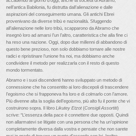
accadendo al giorno d’oggi, anche la società di Abramo,
nell’antica Babilonia, fu distrutta dall’alienazione e dalle
aspirazioni del conseguimento umana. Gli antichi Ebrei
provenivano da diverse tribù e nazionalità. Sfuggendo
all’alienazione nelle loro tribù, scapparono da Abramo che
insegnò loro ad amarsi l’un l’altro, caratteristica che alla fine ci
ha reso una nazione. Oggi, dopo due millenni di abbandono di
questo bene prezioso, non solo dobbiamo tornare alle nostre
radici e ripristinare l’unione fra noi, ma dobbiamo anche
condividere il metodo per realizzarla con il resto di questo
mondo tormentato.
Abramo e i suoi discendenti hanno sviluppato un metodo di
connessione che ha consentito ai loro discepoli di trascendere
l’egoismo che si frapponeva fra loro e di colmarlo con l’amore.
Più divenne alta la soglia dell’egoismo, più alto fu il ponte che vi
costruirono sopra. Il libro
Likutey Etzot
(
Consigli Assortiti
)
scrive: “L’essenza della pace è connettere due opposti. Quindi
non allarmatevi se litigate con una persona che ha un’opinione
completamente diversa dalla vostra e pensate che non sarete
mai in grado di trovare un punto d’accordo con lei. Inoltre,