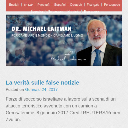
English
עברית
Pусский
Español
Deutsch
Français
Portuguese
Svenska
Norwegian
Hrvatski
Български
DR. MICHAEL LAITMAN
PER CAMBIARE IL MONDO – CAMBIAMO L'UOMO
La verità sulle false notizie
Posted on
Gennaio 24, 2017
Forze di soccorso israeliane a lavoro sulla scena di un
attacco terroristico avvenuto con un camion a
Gerusalemme, 8 gennaio 2017 Credit:REUTERS/Ronen
Zvulun.