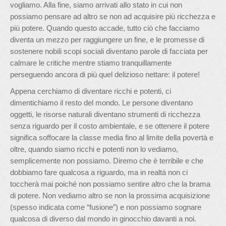
vogliamo. Alla fine, siamo arrivati allo stato in cui non
possiamo pensare ad altro se non ad acquisire più ricchezza e
più potere. Quando questo accade, tutto ciò che facciamo
diventa un mezzo per raggiungere un fine, e le promesse di
sostenere nobili scopi sociali diventano parole di facciata per
calmare le critiche mentre stiamo tranquillamente
perseguendo ancora di più quel delizioso nettare: il potere!
Appena cerchiamo di diventare ricchi e potenti, ci
dimentichiamo il resto del mondo. Le persone diventano
oggetti, le risorse naturali diventano strumenti di ricchezza
senza riguardo per il costo ambientale, e se ottenere il potere
significa soffocare la classe media fino al limite della povertà e
oltre, quando siamo ricchi e potenti non lo vediamo,
semplicemente non possiamo. Diremo che è terribile e che
dobbiamo fare qualcosa a riguardo, ma in realtà non ci
toccherà mai poiché non possiamo sentire altro che la brama
di potere. Non vediamo altro se non la prossima acquisizione
(spesso indicata come “fusione”) e non possiamo sognare
qualcosa di diverso dal mondo in ginocchio davanti a noi.