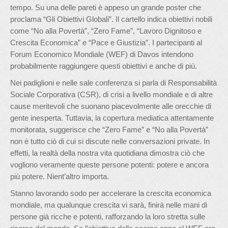
tempo. Su una delle pareti è appeso un grande poster che
proclama “Gli Obiettivi Globali”. Il cartello indica obiettivi nobili
come “No alla Povertà”, “Zero Fame”, “Lavoro Dignitoso e
Crescita Economica” e “Pace e Giustizia”. I partecipanti al
Forum Economico Mondiale (WEF) di Davos intendono
probabilmente raggiungere questi obiettivi e anche di più.
Nei padiglioni e nelle sale conferenza si parla di Responsabilità
Sociale Corporativa (CSR), di crisi a livello mondiale e di altre
cause meritevoli che suonano piacevolmente alle orecchie di
gente inesperta. Tuttavia, la copertura mediatica attentamente
monitorata, suggerisce che “Zero Fame” e “No alla Povertà”
non è tutto ciò di cui si discute nelle conversazioni private. In
effetti, la realtà della nostra vita quotidiana dimostra ciò che
vogliono veramente queste persone potenti: potere e ancora
più potere. Nient’altro importa.
Stanno lavorando sodo per accelerare la crescita economica
mondiale, ma qualunque crescita vi sarà, finirà nelle mani di
persone già ricche e potenti, rafforzando la loro stretta sulle