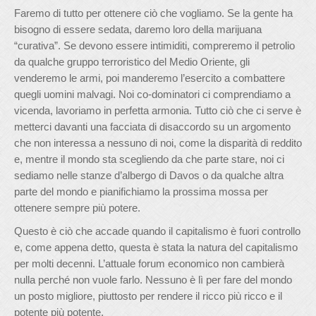
Faremo di tutto per ottenere ciò che vogliamo. Se la gente ha
bisogno di essere sedata, daremo loro della marijuana
“curativa”. Se devono essere intimiditi, compreremo il petrolio
da qualche gruppo terroristico del Medio Oriente, gli
venderemo le armi, poi manderemo l’esercito a combattere
quegli uomini malvagi. Noi co-dominatori ci comprendiamo a
vicenda, lavoriamo in perfetta armonia. Tutto ciò che ci serve è
metterci davanti una facciata di disaccordo su un argomento
che non interessa a nessuno di noi, come la disparità di reddito
e, mentre il mondo sta scegliendo da che parte stare, noi ci
sediamo nelle stanze d’albergo di Davos o da qualche altra
parte del mondo e pianifichiamo la prossima mossa per
ottenere sempre più potere.
Questo è ciò che accade quando il capitalismo è fuori controllo
e, come appena detto, questa è stata la natura del capitalismo
per molti decenni. L’attuale forum economico non cambierà
nulla perché non vuole farlo. Nessuno è lì per fare del mondo
un posto migliore, piuttosto per rendere il ricco più ricco e il
potente più potente.