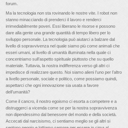
forum.
Ma la tecnologia non sta rovinando le nostre vite. I robot non
stanno minacciando di prenderci il lavoro e renderci
irrimediabilmente poveri. Essi liberano le risorse e possono
dare alla gente una grande quantità di tempo libero per lo
sviluppo personale. La tecnologia può aiutarci a balzare dal
livello di sopravvivenza nel quale siamo più come animali che
esseri umani, al livello di umanità illuminata nella quale ci
concentriamo sull’aspetto spirituale piuttosto che su quello
materiale. Tuttavia, la nostra indifferenza verso gli altri ci
impedisce di realizzare questo. Noi siamo alieni l’uno per l’altro
a livello personale, sociale e politico, come possiamo quindi,
aspettarci che ogni innovazione sia usata a favore
dell’umanità?
Come il cancro, il nostro egoismo ci esorta a competere e a
distruggerci a vicenda come se per la nostra sopravvivenza
non dipendessimo dal benessere del mondo e della società.
Accecati dal narcisismo, ci sentiamo meglio se gli altri si
sentono peggio e lottiamo sempre per essere in cima al