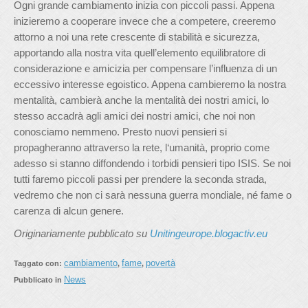
Ogni grande cambiamento inizia con piccoli passi. Appena
inizieremo a cooperare invece che a competere, creeremo
attorno a noi una rete crescente di stabilità e sicurezza,
apportando alla nostra vita quell’elemento equilibratore di
considerazione e amicizia per compensare l’influenza di un
eccessivo interesse egoistico. Appena cambieremo la nostra
mentalità, cambierà anche la mentalità dei nostri amici, lo
stesso accadrà agli amici dei nostri amici, che noi non
conosciamo nemmeno. Presto nuovi pensieri si
propagheranno attraverso la rete, l‘umanità, proprio come
adesso si stanno diffondendo i torbidi pensieri tipo ISIS. Se noi
tutti faremo piccoli passi per prendere la seconda strada,
vedremo che non ci sarà nessuna guerra mondiale, né fame o
carenza di alcun genere.
Originariamente pubblicato su
Unitingeurope.blogactiv.eu
cambiamento
fame
povertà
Taggato con:
,
,
News
Pubblicato in