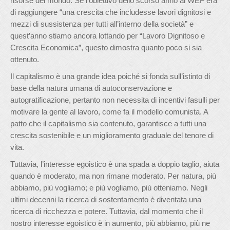
risorse del mondo. Se l’obiettivo dello scorso anno al WEF era
di raggiungere “una crescita che includesse lavori dignitosi e
mezzi di sussistenza per tutti all’interno della società” e
quest’anno stiamo ancora lottando per “Lavoro Dignitoso e
Crescita Economica”, questo dimostra quanto poco si sia
ottenuto.
Il capitalismo è una grande idea poiché si fonda sull’istinto di
base della natura umana di autoconservazione e
autogratificazione, pertanto non necessita di incentivi fasulli per
motivare la gente al lavoro, come fa il modello comunista. A
patto che il capitalismo sia contenuto, garantisce a tutti una
crescita sostenibile e un miglioramento graduale del tenore di
vita.
Tuttavia, l’interesse egoistico è una spada a doppio taglio, aiuta
quando è moderato, ma non rimane moderato. Per natura, più
abbiamo, più vogliamo; e più vogliamo, più otteniamo. Negli
ultimi decenni la ricerca di sostentamento è diventata una
ricerca di ricchezza e potere. Tuttavia, dal momento che il
nostro interesse egoistico è in aumento, più abbiamo, più ne