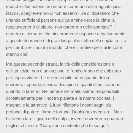
mucchio. Se potessimo essere come uno dei magnati qui a
Davos, sceglieremmo di non esserlo? Se ci dicessero che
urtando sufficienti persone sul cammino verso la cima la
raggiungeremo di sicuro, non daremmo delle gomitate? Il
numero di persone che sinceramente risponde negativamente
a queste domande è di gran lunga al di sotto della soglia critica
per cambiare il nostro mondo, che è il motivo per cui le cose
stanno così.
Ma questa seconda strada, la via della considerazione e
dell’amicizia, non è un’opzione, è l’unico modo che abbiamo
per sopravvivere. Le due incognite sono quanto dolore
dovremo sopportare prima di capirlo e quanti di noi saranno lì
quando lo faremo. Nel bene e nel male, siamo responsabili
collettivamente per il nostro pianeta e la nostra società. I
magnati e le attrattive là fuori riflettono i nostri sogni più
profondi di potere, fama e fortuna. Dobbiamo svegliarci. Non
ha senso fare il gioco della colpa; invece dovremmo guardarci
negli occhi e dire “Ciao, sono contento che tu sia qui”.