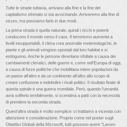
Tutte le strade tuttavia, arrivano alla fine e la fine del
capitalismo sfrenato si sta avvicinando. Arriveremo alla fine di
sicuro, ma possiamo farlo in due modi.
La prima strada è quella naturale, quindi i ricchi e potenti
conducono il mondo verso il caos. Il terrorismo aumenta a
livelli insopportabili, il clima crea anomalie metereologiche, le
piante e gli animali vengono spostati dal loro habitat e si
estinguono. Anche le persone diventano sfollate a causa dei
cambiamenti climatici, delle guerre e, come nell’Europa di oggi,
a causa di forze politiche che mobilitano intere popolazioni da
un paese all’altro e da un continente all’altro allo scopo di
creare confusione e indebolire i rivali politici. Il risultato finale di
questa spirale è una guerra mondiale. Però, quando l’umanità
avrà sofferto terribilmente, si scenderà a patti con la necessità
di prendere la seconda strada.
Quest’altra strada è molto semplice: ci trattiamo a vicenda con
attenzione e considerazione. Proprio come nel poster sugli
Obiettivi Globali della Microsoft, tutti possono avere “Lavoro