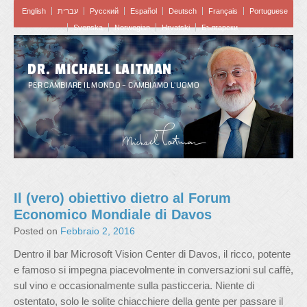
English
עברית
Pусский
Español
Deutsch
Français
Portuguese
Svenska
Norwegian
Hrvatski
Български
DR. MICHAEL LAITMAN
PER CAMBIARE IL MONDO – CAMBIAMO L'UOMO
Il (vero) obiettivo dietro al Forum
Economico Mondiale di Davos
Posted on
Febbraio 2, 2016
Dentro il bar Microsoft Vision Center di Davos, il ricco, potente
e famoso si impegna piacevolmente in conversazioni sul caffè,
sul vino e occasionalmente sulla pasticceria. Niente di
ostentato, solo le solite chiacchiere della gente per passare il