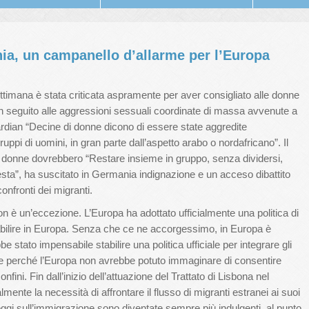
nia, un campanello d’allarme per l’Europa
ttimana è stata criticata aspramente per aver consigliato alle donne
 in seguito alle aggressioni sessuali coordinate di massa avvenute a
dian “Decine di donne dicono di essere state aggredite
uppi di uomini, in gran parte dall’aspetto arabo o nordafricano”. Il
 donne dovrebbero “Restare insieme in gruppo, senza dividersi,
esta”, ha suscitato in Germania indignazione e un acceso dibattito
confronti dei migranti.
n è un’eccezione. L’Europa ha adottato ufficialmente una politica di
i stabilire in Europa. Senza che ce ne accorgessimo, in Europa è
 stato impensabile stabilire una politica ufficiale per integrare gli
nte perché l’Europa non avrebbe potuto immaginare di consentire
fini. Fin dall’inizio dell’attuazione del Trattato di Lisbona nel
mente la necessità di affrontare il flusso di migranti estranei ai suoi
leggi sull’immigrazione sono diventate sempre più indulgenti, al punto