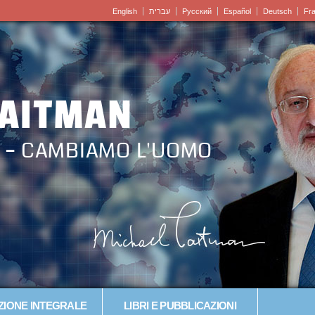
English
עברית
Pусский
Español
Deutsch
Fr
LAITMAN
 – CAMBIAMO L'UOMO
IONE INTEGRALE
LIBRI E PUBBLICAZIONI