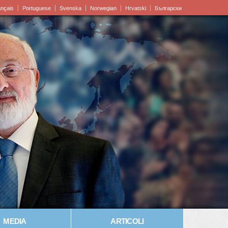
ançais
Portuguese
Svenska
Norwegian
Hrvatski
Български
MEDIA
ARTICOLI