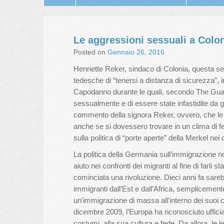
Le aggressioni sessuali a Colo
Posted on
Gennaio 26, 2016
Henriette Reker, sindaco di Colonia, questa se
tedesche di “tenersi a distanza di sicurezza”,
Capodanno durante le quali, secondo The Guar
sessualmente e di essere state infastidite da gr
commento della signora Reker, ovvero, che le
anche se si dovessero trovare in un clima di f
sulla politica di “porte aperte” della Merkel nei 
La politica della Germania sull’immigrazione no
aiuto nei confronti dei migranti al fine di farl
cominciata una rivoluzione. Dieci anni fa sarebbe
immigranti dall’Est e dall’Africa, sempliceme
un’immigrazione di massa all’interno dei suoi con
dicembre 2009, l’Europa ha riconosciuto ufficial
costumi, alla sua cultura e fede. Da allora, le 