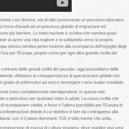
lmente così diverse, sta di fatto provocando un processo educativo
si trova d’avanti ad un processo globale di migrazione ed
n sono più barriere. Lo stato-nazione è un’idea che sembra quasi
ede di avere una vita migliore e la solidarietà verso la propria
uropa stessa sembra perire insieme alla scomparsa dell’orgoglio degli
’ora per l’Europa, proprio come per ogni altra grande civiltà del
 contrario delle grandi civiltà del passato, oggi possediamo delle
ntinente. Abbiamo la consapevolezza di quei processi globali che
 in grado di uniformarsi ad essi e riemergere come leader mondiale.
ementi sono completamente interdipendenti. In questa rete,
e e pericoloso per qualsiasi stato lo adotti. La nuova civiltà che
 riconquistare vitalità, e forse è l’ultima possibilità per l’Europa di
onfederazione debole il cui obiettivo è fare da contrappeso alla
avia, con 2-3 paesi dominanti, l’UE è tutto tranne che unita.
’immigrazione di massa di cultura straniera, deve stabilire una vera