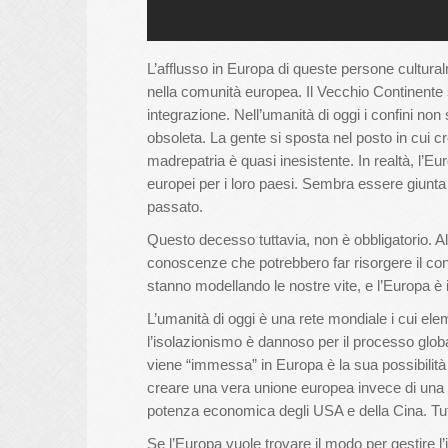
L’afflusso in Europa di queste persone cultura
nella comunità europea. Il Vecchio Continente 
integrazione. Nell’umanità di oggi i confini no
obsoleta. La gente si sposta nel posto in cui cr
madrepatria è quasi inesistente. In realtà, l’E
europei per i loro paesi. Sembra essere giunta l
passato.
Questo decesso tuttavia, non è obbligatorio. Al
conoscenze che potrebbero far risorgere il co
stanno modellando le nostre vite, e l’Europa è
L’umanità di oggi è una rete mondiale i cui el
l’isolazionismo è dannoso per il processo global
viene “immessa” in Europa è la sua possibilità di
creare una vera unione europea invece di una c
potenza economica degli USA e della Cina. Tutt
Se l’Europa vuole trovare il modo per gestire l