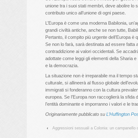
unione tra i suoi stati membri, deve abolire lo s
contributo unico all’unione di ogni paese.
L’Europa è come una moderna Babilonia, un’agg
grandi civiltà antiche, anche se non tutte, Babi
Pertanto, il compito più urgente dell’Europa è q
Se non lo farà, sarà destinata ad essere fatta a
contraddizione ai valori occidentali. Se accad
adottate come leggi gli elementi della Sharia e
e la democrazia.
La situazione non è irreparabile ma il tempo st
culturale, si allineerà al flusso globale dell’ev
immigrati si fonderanno con la cultura prevalen
europea. Se l’Europa non raccoglierà la sfida d
l’entità dominante e imporranno i valori e le tra
Originariamente pubblicato su
L’Huffington Post
‹
Aggressioni sessuali a Colonia: un campanello d