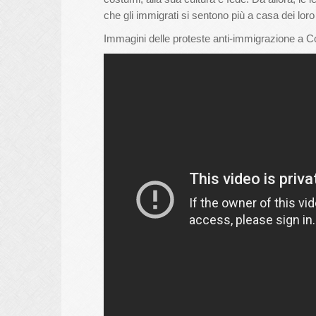
che gli immigrati si sentono più a casa dei loro 
Immagini delle proteste anti-immigrazione a C