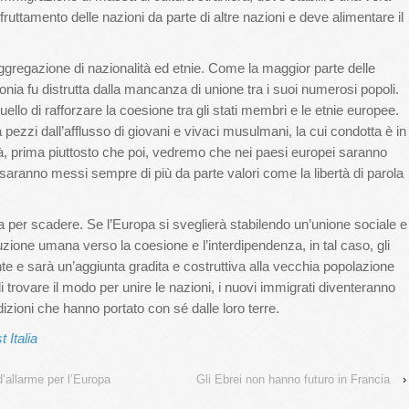
fruttamento delle nazioni da parte di altre nazioni e deve alimentare il
regazione di nazionalità ed etnie. Come la maggior parte delle
lonia fu distrutta dalla mancanza di unione tra i suoi numerosi popoli.
uello di rafforzare la coesione tra gli stati membri e le etnie europee.
 pezzi dall’afflusso di giovani e vivaci musulmani, la cui condotta è in
rà, prima piuttosto che poi, vedremo che nei paesi europei saranno
 saranno messi sempre di più da parte valori come la libertà di parola
a per scadere. Se l’Europa si sveglierà stabilendo un’unione sociale e
oluzione umana verso la coesione e l’interdipendenza, in tal caso, gli
te e sarà un’aggiunta gradita e costruttiva alla vecchia popolazione
i trovare il modo per unire le nazioni, i nuovi immigrati diventeranno
dizioni che hanno portato con sé dalle loro terre.
 Italia
’allarme per l’Europa
Gli Ebrei non hanno futuro in Francia
›