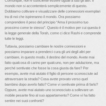
Comunque, non è sufficiente essere uguali a tutti gli altri. Il
mondo non si accontenterà semplicemente di questo.
Dobbiamo coltivare e visualizzare delle connessioni esemplari
tra di noi che ispireranno il mondo. Ora possiamo
comprendere il peso del principio “Ama il prossimo tuo
prossimo come te stesso”. Questo è il motivo per cui questa è
la legge generale della Torah, come ci dice Rashi e comprende
tutte le leggi.
Tuttavia, possiamo cambiare le nostre connessioni e
possiamo imparare a prenderci cura gli uni degli altri per
cambiare, in questo modo, il destino del mondo. Avete mai
fatto qualcosa di carino per qualcuno, non per adulazione, ma
perché sentivate che fosse la cosa giusta da fare? Per
esempio, avete mai aiutato il figlio di persone sconosciute ad
attraversare la strada? Cosa avete provato verso quel
bambino dopo averlo fatto? Come vi sentivate prima di farlo?
Oppure, avete mai aiutato uno sconosciuto a sollevare un
mobile pesante fino al suo appartamento? Come vi ha fatto
sentire nei suoi confronti?