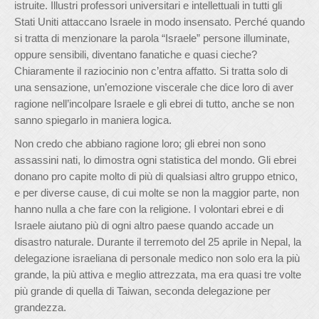
istruite. Illustri professori universitari e intellettuali in tutti gli
Stati Uniti attaccano Israele in modo insensato. Perché quando
si tratta di menzionare la parola “Israele” persone illuminate,
oppure sensibili, diventano fanatiche e quasi cieche?
Chiaramente il raziocinio non c’entra affatto. Si tratta solo di
una sensazione, un’emozione viscerale che dice loro di aver
ragione nell’incolpare Israele e gli ebrei di tutto, anche se non
sanno spiegarlo in maniera logica.
Non credo che abbiano ragione loro; gli ebrei non sono
assassini nati, lo dimostra ogni statistica del mondo. Gli ebrei
donano pro capite molto di più di qualsiasi altro gruppo etnico,
e per diverse cause, di cui molte se non la maggior parte, non
hanno nulla a che fare con la religione. I volontari ebrei e di
Israele aiutano più di ogni altro paese quando accade un
disastro naturale. Durante il terremoto del 25 aprile in Nepal, la
delegazione israeliana di personale medico non solo era la più
grande, la più attiva e meglio attrezzata, ma era quasi tre volte
più grande di quella di Taiwan, seconda delegazione per
grandezza.