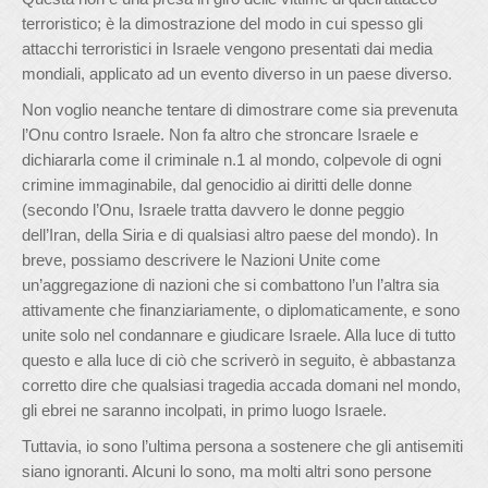
terroristico; è la dimostrazione del modo in cui spesso gli
attacchi terroristici in Israele vengono presentati dai media
mondiali, applicato ad un evento diverso in un paese diverso.
Non voglio neanche tentare di dimostrare come sia prevenuta
l’Onu contro Israele. Non fa altro che stroncare Israele e
dichiararla come il criminale n.1 al mondo, colpevole di ogni
crimine immaginabile, dal genocidio ai diritti delle donne
(secondo l’Onu, Israele tratta davvero le donne peggio
dell’Iran, della Siria e di qualsiasi altro paese del mondo). In
breve, possiamo descrivere le Nazioni Unite come
un’aggregazione di nazioni che si combattono l’un l’altra sia
attivamente che finanziariamente, o diplomaticamente, e sono
unite solo nel condannare e giudicare Israele. Alla luce di tutto
questo e alla luce di ciò che scriverò in seguito, è abbastanza
corretto dire che qualsiasi tragedia accada domani nel mondo,
gli ebrei ne saranno incolpati, in primo luogo Israele.
Tuttavia, io sono l’ultima persona a sostenere che gli antisemiti
siano ignoranti. Alcuni lo sono, ma molti altri sono persone