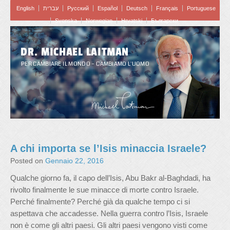
English
עברית
Pусский
Español
Deutsch
Français
Portuguese
Svenska
Norwegian
Hrvatski
Български
DR. MICHAEL LAITMAN
PER CAMBIARE IL MONDO – CAMBIAMO L'UOMO
A chi importa se l’Isis minaccia Israele?
Posted on
Gennaio 22, 2016
Qualche giorno fa, il capo dell’Isis, Abu Bakr al-Baghdadi, ha
rivolto finalmente le sue minacce di morte contro Israele.
Perché finalmente? Perché già da qualche tempo ci si
aspettava che accadesse. Nella guerra contro l’Isis, Israele
non è come gli altri paesi. Gli altri paesi vengono visti come