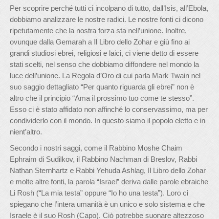
Per scoprire perché tutti ci incolpano di tutto, dall’Isis, all’Ebola,
dobbiamo analizzare le nostre radici. Le nostre fonti ci dicono
ripetutamente che la nostra forza sta nell’unione. Inoltre,
ovunque dalla Gemarah a Il Libro dello Zohar e giù fino ai
grandi studiosi ebrei, religiosi e laici, ci viene detto di essere
stati scelti, nel senso che dobbiamo diffondere nel mondo la
luce dell’unione. La Regola d’Oro di cui parla Mark Twain nel
suo saggio dettagliato “Per quanto riguarda gli ebrei” non è
altro che il principio “Ama il prossimo tuo come te stesso”.
Esso ci è stato affidato non affinché lo conservassimo, ma per
condividerlo con il mondo. In questo siamo il popolo eletto e in
nient’altro.
Secondo i nostri saggi, come il Rabbino Moshe Chaim
Ephraim di Sudilkov, il Rabbino Nachman di Breslov, Rabbi
Nathan Sternhartz e Rabbi Yehuda Ashlag, Il Libro dello Zohar
e molte altre fonti, la parola “Israel” deriva dalle parole ebraiche
Li Rosh (“La mia testa” oppure “Io ho una testa”). Loro ci
spiegano che l’intera umanità è un unico e solo sistema e che
Israele è il suo Rosh (Capo). Ciò potrebbe suonare altezzoso