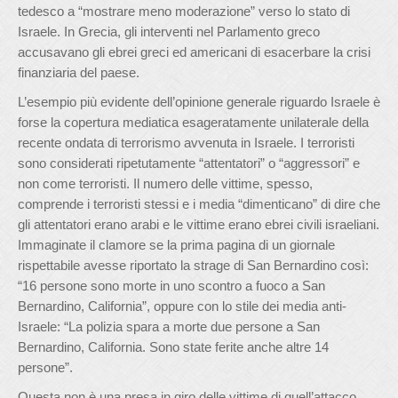
tedesco a “mostrare meno moderazione” verso lo stato di
Israele. In Grecia, gli interventi nel Parlamento greco
accusavano gli ebrei greci ed americani di esacerbare la crisi
finanziaria del paese.
L’esempio più evidente dell’opinione generale riguardo Israele è
forse la copertura mediatica esageratamente unilaterale della
recente ondata di terrorismo avvenuta in Israele. I terroristi
sono considerati ripetutamente “attentatori” o “aggressori” e
non come terroristi. Il numero delle vittime, spesso,
comprende i terroristi stessi e i media “dimenticano” di dire che
gli attentatori erano arabi e le vittime erano ebrei civili israeliani.
Immaginate il clamore se la prima pagina di un giornale
rispettabile avesse riportato la strage di San Bernardino così:
“16 persone sono morte in uno scontro a fuoco a San
Bernardino, California”, oppure con lo stile dei media anti-
Israele: “La polizia spara a morte due persone a San
Bernardino, California. Sono state ferite anche altre 14
persone”.
Questa non è una presa in giro delle vittime di quell’attacco