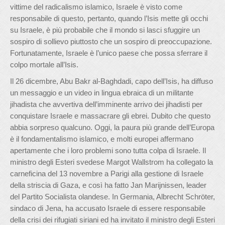
vittime del radicalismo islamico, Israele è visto come
responsabile di questo, pertanto, quando l’Isis mette gli occhi
su Israele, è più probabile che il mondo si lasci sfuggire un
sospiro di sollievo piuttosto che un sospiro di preoccupazione.
Fortunatamente, Israele è l’unico paese che possa sferrare il
colpo mortale all’Isis.
Il 26 dicembre, Abu Bakr al-Baghdadi, capo dell’Isis, ha diffuso
un messaggio e un video in lingua ebraica di un militante
jihadista che avvertiva dell’imminente arrivo dei jihadisti per
conquistare Israele e massacrare gli ebrei. Dubito che questo
abbia sorpreso qualcuno. Oggi, la paura più grande dell’Europa
è il fondamentalismo islamico, e molti europei affermano
apertamente che i loro problemi sono tutta colpa di Israele. Il
ministro degli Esteri svedese Margot Wallstrom ha collegato la
carneficina del 13 novembre a Parigi alla gestione di Israele
della striscia di Gaza, e così ha fatto Jan Marijnissen, leader
del Partito Socialista olandese. In Germania, Albrecht Schröter,
sindaco di Jena, ha accusato Israele di essere responsabile
della crisi dei rifugiati siriani ed ha invitato il ministro degli Esteri