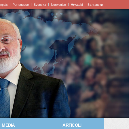
ançais
Portuguese
Svenska
Norwegian
Hrvatski
Български
MEDIA
ARTICOLI