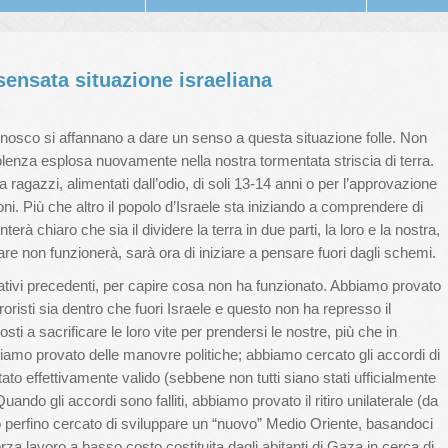
sensata situazione israeliana
e conosco si affannano a dare un senso a questa situazione folle. Non
lenza esplosa nuovamente nella nostra tormentata striscia di terra.
 ragazzi, alimentati dall’odio, di soli 13-14 anni o per l’approvazione
ioni. Più che altro il popolo d’Israele sta iniziando a comprendere di
rà chiaro che sia il dividere la terra in due parti, la loro e la nostra,
tare non funzionerà, sarà ora di iniziare a pensare fuori dagli schemi.
ativi precedenti, per capire cosa non ha funzionato. Abbiamo provato
rroristi sia dentro che fuori Israele e questo non ha represso il
posti a sacrificare le loro vite per prendersi le nostre, più che in
bbiamo provato delle manovre politiche; abbiamo cercato gli accordi di
to effettivamente valido (sebbene non tutti siano stati ufficialmente
uando gli accordi sono falliti, abbiamo provato il ritiro unilaterale (da
erfino cercato di sviluppare un “nuovo” Medio Oriente, basandoci
orza lavoro a basso costo costituita dagli abitanti di Gaza in cerca di