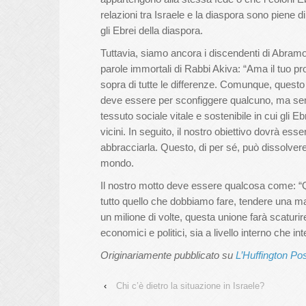
relazioni tra Israele e la diaspora sono piene d
gli Ebrei della diaspora.
Tuttavia, siamo ancora i discendenti di Abramo,
parole immortali di Rabbi Akiva: “Ama il tuo pr
sopra di tutte le differenze. Comunque, questo
deve essere per sconfiggere qualcuno, ma sem
tessuto sociale vitale e sostenibile in cui gli E
vicini. In seguito, il nostro obiettivo dovrà es
abbracciarla. Questo, di per sé, può dissolve
mondo.
Il nostro motto deve essere qualcosa come: “Qu
tutto quello che dobbiamo fare, tendere una m
un milione di volte, questa unione farà scaturire
economici e politici, sia a livello interno che in
Originariamente pubblicato su
L’Huffington Post
‹
Chi c’è dietro la situazione in Israele?