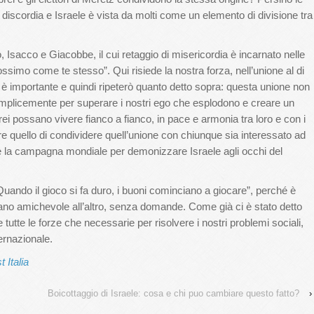
i discordia e Israele è vista da molti come un elemento di divisione tra
 Isacco e Giacobbe, il cui retaggio di misericordia è incarnato nelle
ossimo come te stesso”. Qui risiede la nostra forza, nell’unione al di
 è importante e quindi ripeterò quanto detto sopra: questa unione non
plicemente per superare i nostri ego che esplodono e creare un
brei possano vivere fianco a fianco, in pace e armonia tra loro e con i
sere quello di condividere quell’unione con chiunque sia interessato ad
re la campagna mondiale per demonizzare Israele agli occhi del
ando il gioco si fa duro, i buoni cominciano a giocare”, perché è
ano amichevole all’altro, senza domande. Come già ci è stato detto
 tutte le forze che necessarie per risolvere i nostri problemi sociali,
ternazionale.
 Italia
Boicottaggio di Israele: cosa e chi puo cambiare questo fatto?
›