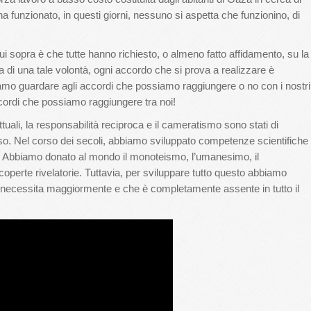
funzionato, in questi giorni, nessuno si aspetta che funzionino, di
ui sopra è che tutte hanno richiesto, o almeno fatto affidamento, su la
 di una tale volontà, ogni accordo che si prova a realizzare è
iamo guardare agli accordi che possiamo raggiungere o no con i nostri
cordi che possiamo raggiungere tra noi!
ttuali, la responsabilità reciproca e il cameratismo sono stati di
o. Nel corso dei secoli, abbiamo sviluppato competenze scientifiche
ni. Abbiamo donato al mondo il monoteismo, l’umanesimo, il
operte rivelatorie. Tuttavia, per sviluppare tutto questo abbiamo
ndo necessita maggiormente e che è completamente assente in tutto il