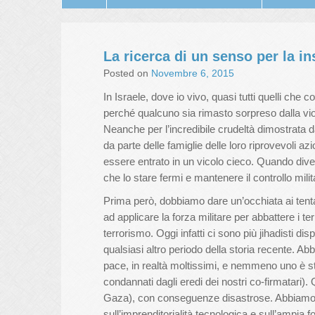
La ricerca di un senso per la in
Posted on
Novembre 6, 2015
In Israele, dove io vivo, quasi tutti quelli ch
perché qualcuno sia rimasto sorpreso dalla vio
Neanche per l’incredibile crudeltà dimostrata da
da parte delle famiglie delle loro riprovevoli az
essere entrato in un vicolo cieco. Quando divente
che lo stare fermi e mantenere il controllo mili
Prima però, dobbiamo dare un’occhiata ai tent
ad applicare la forza militare per abbattere i te
terrorismo. Oggi infatti ci sono più jihadisti dis
qualsiasi altro periodo della storia recente. A
pace, in realtà moltissimi, e nemmeno uno è sta
condannati dagli eredi dei nostri co-firmatari). Q
Gaza), con conseguenze disastrose. Abbiamo p
sull’imprenditorialità tecnologica e sull’ampia f