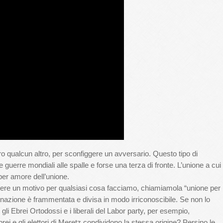
o qualcun altro, per sconfiggere un avversario. Questo tipo di
e guerre mondiali alle spalle e forse una terza di fronte. L’unione a cui
per amore dell’unione.
re un motivo per qualsiasi cosa facciamo, chiamiamola “unione per
 nazione è frammentata e divisa in modo irriconoscibile. Se non lo
 Ebrei Ortodossi e i liberali del Labor party, per esempio,
ei e gli elettori di Meretz condividono la stessa origine? Persino le