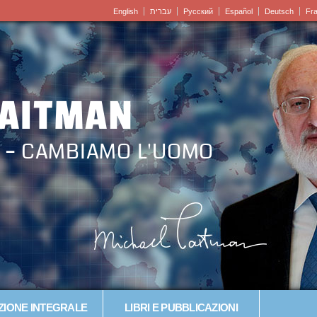
English
עברית
Pусский
Español
Deutsch
Fr
LAITMAN
 – CAMBIAMO L'UOMO
IONE INTEGRALE
LIBRI E PUBBLICAZIONI