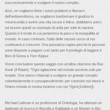
successivamente e svolgere il nostro compito.
Anzi, se vogliamo finire i nostri problemi e liberarci
dell’antisemitismo, se vogliamo trasformare il giudizio in
misericordia e avere una vita sicura e felice, dobbiamo unirci
ed essere quindi un esempio di unità per tutte le nazioni.
Questo è il modo in cui porteremo la pace e la tranquillità al
mondo. In caso contrario, l’odio delle nazioni verso di noi
continuerà a crescere. Ora possiamo capire perché le persone
sono disposte a pagare così tanto per il privilegio di leggere il
libro di Giona a
Yom Kippur
.
Vorrei concludere questo saggio con un’altra citazione da
Rav
Kook
(il Raiah): “Ogni agitazione nel mondo avviene solo per
Israele. Ora siamo chiamati a svolgere un grande compito
volontariamente e consapevolmente: per costruire noi stessi e
l’intero mondo in rovina insieme con noi “(
Igrot [Lettere]
).
Michael Laitman è un professore di Ontologia, ha ottenuto un
dottorato di ricerca in filosofia e Kabbalah e un Master in Bio-