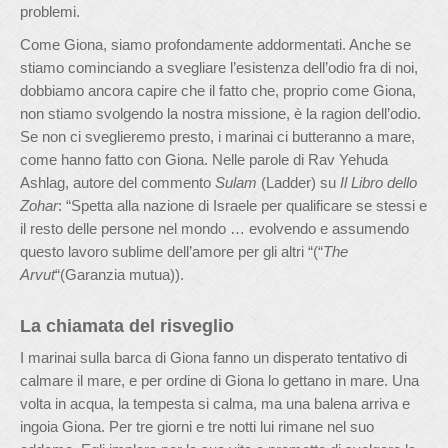
problemi.
Come Giona, siamo profondamente addormentati. Anche se
stiamo cominciando a svegliare l’esistenza dell’odio fra di noi,
dobbiamo ancora capire che il fatto che, proprio come Giona,
non stiamo svolgendo la nostra missione, è la ragion dell’odio.
Se non ci sveglieremo presto, i marinai ci butteranno a mare,
come hanno fatto con Giona. Nelle parole di Rav Yehuda
Ashlag, autore del commento
Sulam
(Ladder) su
Il Libro dello
Zohar
: “Spetta alla nazione di Israele per qualificare se stessi e
il resto delle persone nel mondo … evolvendo e assumendo
questo lavoro sublime dell’amore per gli altri “(“
The
Arvut
“(Garanzia mutua)).
La chiamata del risveglio
I marinai sulla barca di Giona fanno un disperato tentativo di
calmare il mare, e per ordine di Giona lo gettano in mare. Una
volta in acqua, la tempesta si calma, ma una balena arriva e
ingoia Giona. Per tre giorni e tre notti lui rimane nel suo