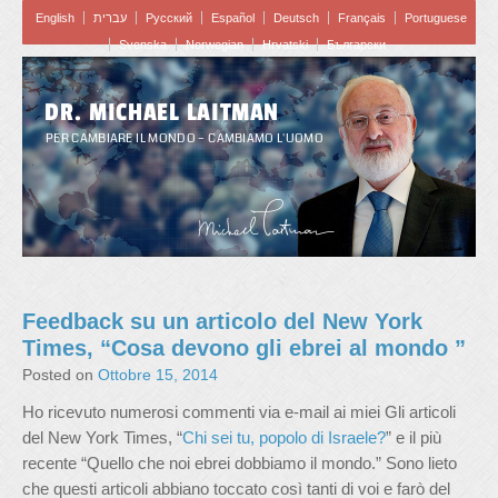
English
עברית
Pусский
Español
Deutsch
Français
Portuguese
Svenska
Norwegian
Hrvatski
Български
DR. MICHAEL LAITMAN
PER CAMBIARE IL MONDO – CAMBIAMO L'UOMO
Feedback su un articolo del New York
Times, “Cosa devono gli ebrei al mondo ”
Posted on
Ottobre 15, 2014
Ho ricevuto numerosi commenti via e-mail ai miei Gli articoli
del New York Times, “
Chi sei tu, popolo di Israele?
” e il più
recente “Quello che noi ebrei dobbiamo il mondo.” Sono lieto
che questi articoli abbiano toccato così tanti di voi e farò del