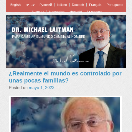
English
עברית
Pусский
Italiano
Deutsch
Français
Portuguese
Svenska
Norwegian
Hrvatski
Български
DR. MICHAEL LAITMAN
PARA CAMBIAR EL MUNDO CAMBIA AL HOMBRE
¿Realmente el mundo es controlado por
unas pocas familias?
Posted on
mayo 1, 2023