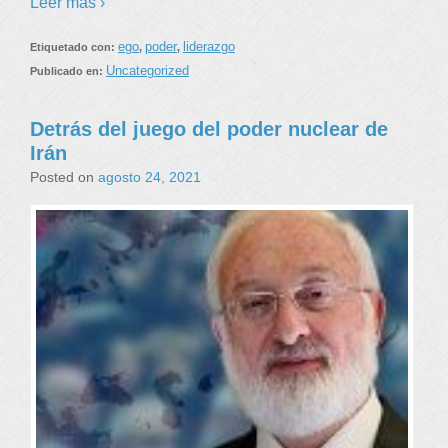
Leer más ›
ego
poder
liderazgo
Etiquetado con:
,
,
Uncategorized
Publicado en:
Detrás del juego del poder nuclear de
Irán
Posted on
agosto 24, 2021