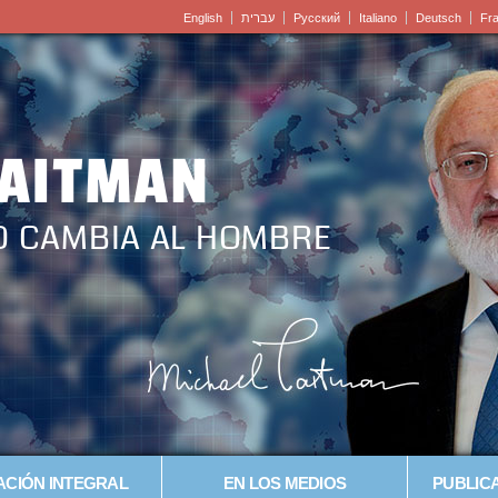
English
עברית
Pусский
Italiano
Deutsch
Fr
LAITMAN
O CAMBIA AL HOMBRE
CIÓN INTEGRAL
EN LOS MEDIOS
PUBLICA