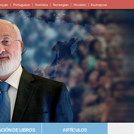
ançais
Portuguese
Svenska
Norwegian
Hrvatski
Български
CIÓN DE LIBROS
ARTÍCULOS