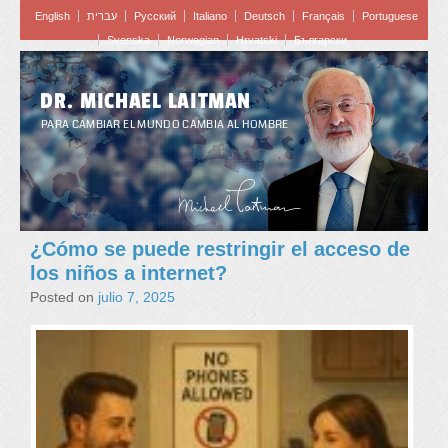
English
עברית
Pусский
Italiano
Deutsch
Français
Portuguese
Svenska
Norwegian
Hrvatski
Български
DR. MICHAEL LAITMAN
PARA CAMBIAR EL MUNDO CAMBIA AL HOMBRE
¿Cómo se puede restringir el acceso de
los niños a internet?
Posted on
julio 7, 2025