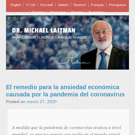
English
עברית
Pусский
Italiano
Deutsch
Français
Portuguese
Svenska
Norwegian
Hrvatski
Български
DR. MICHAEL LAITMAN
PARA CAMBIAR EL MUNDO CAMBIA AL HOMBRE
El remedio para la ansiedad económica
causada por la pandemia del coronavirus
Posted on
marzo 27, 2020
A medida que la pandemia de coronavirus avanza a nivel
mundial, es preciso pensar que nadie en el mundo estará