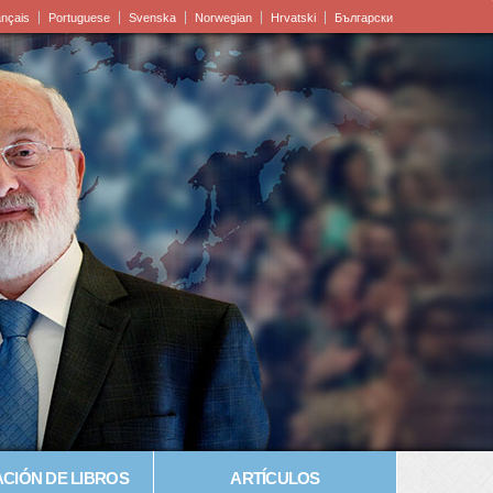
ançais
Portuguese
Svenska
Norwegian
Hrvatski
Български
CIÓN DE LIBROS
ARTÍCULOS