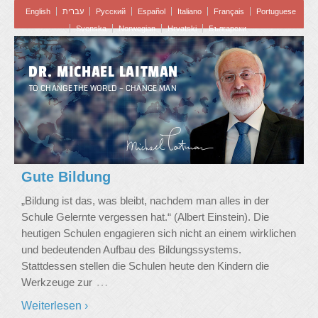
English
עברית
Pусский
Español
Italiano
Français
Portuguese
Svenska
Norwegian
Hrvatski
Български
DR. MICHAEL LAITMAN
TO CHANGE THE WORLD – CHANGE MAN
Gute Bildung
„Bildung ist das, was bleibt, nachdem man alles in der
Schule Gelernte vergessen hat.“ (Albert Einstein). Die
heutigen Schulen engagieren sich nicht an einem wirklichen
und bedeutenden Aufbau des Bildungssystems.
Stattdessen stellen die Schulen heute den Kindern die
…
Werkzeuge zur
Weiterlesen ›