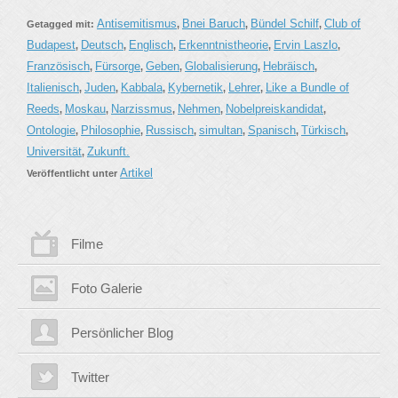
Antisemitismus
Bnei Baruch
Bündel Schilf
Club of
Getagged mit:
,
,
,
Budapest
Deutsch
Englisch
Erkenntnistheorie
Ervin Laszlo
,
,
,
,
,
Französisch
Fürsorge
Geben
Globalisierung
Hebräisch
,
,
,
,
,
Italienisch
Juden
Kabbala
Kybernetik
Lehrer
Like a Bundle of
,
,
,
,
,
Reeds
Moskau
Narzissmus
Nehmen
Nobelpreiskandidat
,
,
,
,
,
Ontologie
Philosophie
Russisch
simultan
Spanisch
Türkisch
,
,
,
,
,
,
Universität
Zukunft.
,
Artikel
Veröffentlicht unter
Filme
Foto Galerie
Persönlicher Blog
Twitter