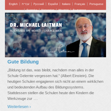
English
עברית
Pусский
Español
Italiano
Français
Portuguese
Svenska
Norwegian
Hrvatski
Български
DR. MICHAEL LAITMAN
TO CHANGE THE WORLD – CHANGE MAN
Gute Bildung
„Bildung ist das, was bleibt, nachdem man alles in der
Schule Gelernte vergessen hat.“ (Albert Einstein). Die
heutigen Schulen engagieren sich nicht an einem wirklichen
und bedeutenden Aufbau des Bildungssystems.
Stattdessen stellen die Schulen heute den Kindern die
…
Werkzeuge zur
Weiterlesen ›