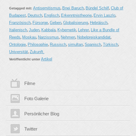
Antisemitismus
Bnei Baruch
Bündel Schilf
Club of
Getagged mit:
,
,
,
Budapest
Deutsch
Englisch
Erkenntnistheorie
Ervin Laszlo
,
,
,
,
,
Französisch
Fürsorge
Geben
Globalisierung
Hebräisch
,
,
,
,
,
Italienisch
Juden
Kabbala
Kybernetik
Lehrer
Like a Bundle of
,
,
,
,
,
Reeds
Moskau
Narzissmus
Nehmen
Nobelpreiskandidat
,
,
,
,
,
Ontologie
Philosophie
Russisch
simultan
Spanisch
Türkisch
,
,
,
,
,
,
Universität
Zukunft.
,
Artikel
Veröffentlicht unter
Filme
Foto Galerie
Persönlicher Blog
Twitter