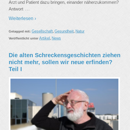
Arzt und Patient dazu bringen, einander näherzukommen?
…
Antwort
Weiterlesen ›
Gesellschaft
Gesundheit
Natur
Getagged mit:
,
,
Artikel
News
Veröffentlicht unter
,
Die alten Schreckensgeschichten ziehen
nicht mehr, sollen wir neue erfinden?
Teil I