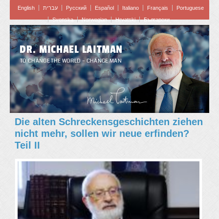
English
עברית
Pусский
Español
Italiano
Français
Portuguese
Svenska
Norwegian
Hrvatski
Български
DR. MICHAEL LAITMAN
TO CHANGE THE WORLD – CHANGE MAN
Die alten Schreckensgeschichten ziehen
nicht mehr, sollen wir neue erfinden?
Teil II