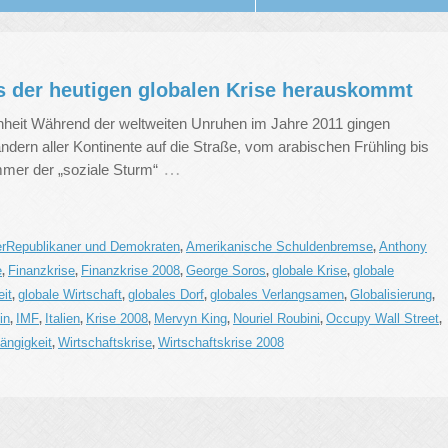
 der heutigen globalen Krise herauskommt
eit Während der weltweiten Unruhen im Jahre 2011 gingen
dern aller Kontinente auf die Straße, vom arabischen Frühling bis
…
mer der „soziale Sturm“
erRepublikaner und Demokraten
Amerikanische Schuldenbremse
Anthony
,
,
e
Finanzkrise
Finanzkrise 2008
George Soros
globale Krise
globale
,
,
,
,
,
eit
globale Wirtschaft
globales Dorf
globales Verlangsamen
Globalisierung
,
,
,
,
,
in
IMF
Italien
Krise 2008
Mervyn King
Nouriel Roubini
Occupy Wall Street
,
,
,
,
,
,
,
ängigkeit
Wirtschaftskrise
Wirtschaftskrise 2008
,
,