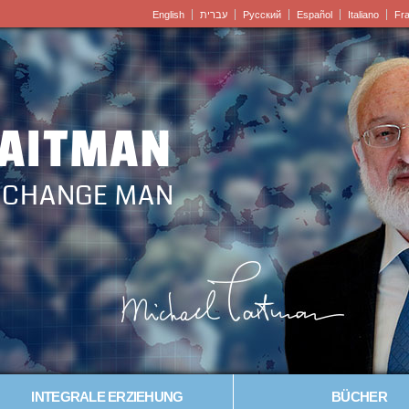
English
עברית
Pусский
Español
Italiano
Fr
LAITMAN
– CHANGE MAN
INTEGRALE ERZIEHUNG
BÜCHER