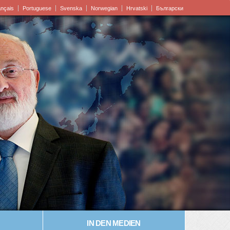
ançais
Portuguese
Svenska
Norwegian
Hrvatski
Български
IN DEN MEDIEN