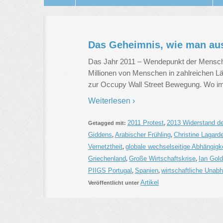
Das Geheimnis, wie man aus
Das Jahr 2011 – Wendepunkt der Menschh
Millionen von Menschen in zahlreichen Län
zur Occupy Wall Street Bewegung. Wo im
Weiterlesen ›
2011 Protest
2013 Widerstand d
Getagged mit:
,
Giddens
Arabischer Frühling
Christine Lagard
,
,
Vernetztheit
globale wechselseitige Abhängigk
,
Griechenland
Große Wirtschaftskrise
Ian Gold
,
,
PIIGS Portugal
Spanien
wirtschaftliche Unabh
,
,
Artikel
Veröffentlicht unter