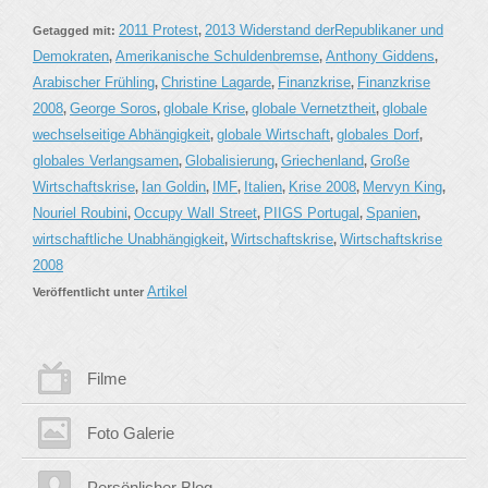
2011 Protest
2013 Widerstand derRepublikaner und
Getagged mit:
,
Demokraten
Amerikanische Schuldenbremse
Anthony Giddens
,
,
,
Arabischer Frühling
Christine Lagarde
Finanzkrise
Finanzkrise
,
,
,
2008
George Soros
globale Krise
globale Vernetztheit
globale
,
,
,
,
wechselseitige Abhängigkeit
globale Wirtschaft
globales Dorf
,
,
,
globales Verlangsamen
Globalisierung
Griechenland
Große
,
,
,
Wirtschaftskrise
Ian Goldin
IMF
Italien
Krise 2008
Mervyn King
,
,
,
,
,
,
Nouriel Roubini
Occupy Wall Street
PIIGS Portugal
Spanien
,
,
,
,
wirtschaftliche Unabhängigkeit
Wirtschaftskrise
Wirtschaftskrise
,
,
2008
Artikel
Veröffentlicht unter
Filme
Foto Galerie
Persönlicher Blog