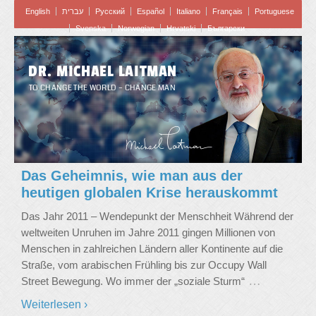
English
עברית
Pусский
Español
Italiano
Français
Portuguese
Svenska
Norwegian
Hrvatski
Български
DR. MICHAEL LAITMAN
TO CHANGE THE WORLD – CHANGE MAN
Das Geheimnis, wie man aus der
heutigen globalen Krise herauskommt
Das Jahr 2011 – Wendepunkt der Menschheit Während der
weltweiten Unruhen im Jahre 2011 gingen Millionen von
Menschen in zahlreichen Ländern aller Kontinente auf die
Straße, vom arabischen Frühling bis zur Occupy Wall
…
Street Bewegung. Wo immer der „soziale Sturm“
Weiterlesen ›