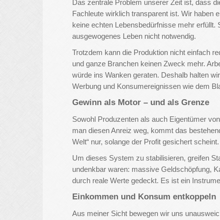
Das zentrale Problem unserer Zeit ist, dass d
Fachleute wirklich transparent ist. Wir haben 
keine echten Lebensbedürfnisse mehr erfüllt. 
ausgewogenes Leben nicht notwendig.
Trotzdem kann die Produktion nicht einfach r
und ganze Branchen keinen Zweck mehr. Arbei
würde ins Wanken geraten. Deshalb halten wir 
Werbung und Konsumereignissen wie dem Blac
Gewinn als Motor – und als Grenze
Sowohl Produzenten als auch Eigentümer von
man diesen Anreiz weg, kommt das bestehende 
Welt“ nur, solange der Profit gesichert scheint.
Um dieses System zu stabilisieren, greifen 
undenkbar waren: massive Geldschöpfung, Kauf
durch reale Werte gedeckt. Es ist ein Instr
Einkommen und Konsum entkoppeln
Aus meiner Sicht bewegen wir uns unausweich