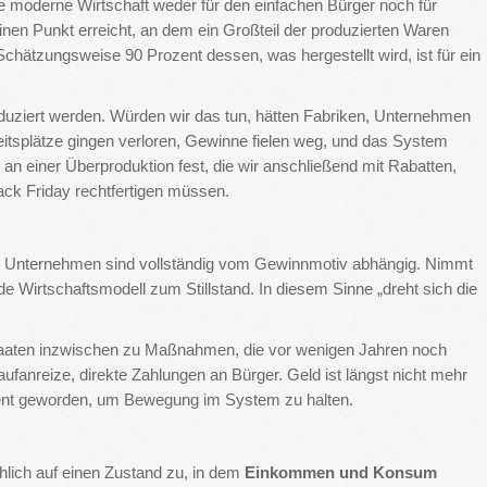
ie moderne Wirtschaft weder für den einfachen Bürger noch für
einen Punkt erreicht, an dem ein Großteil der produzierten Waren
Schätzungsweise 90 Prozent dessen, was hergestellt wird, ist für ein
eduziert werden. Würden wir das tun, hätten Fabriken, Unternehmen
tsplätze gingen verloren, Gewinne fielen weg, und das System
an einer Überproduktion fest, die wir anschließend mit Rabatten,
k Friday rechtfertigen müssen.
 Unternehmen sind vollständig vom Gewinnmotiv abhängig. Nimmt
Wirtschaftsmodell zum Stillstand. In diesem Sinne „dreht sich die
Staaten inzwischen zu Maßnahmen, die vor wenigen Jahren noch
anreize, direkte Zahlungen an Bürger. Geld ist längst nicht mehr
ument geworden, um Bewegung im System zu halten.
lich auf einen Zustand zu, in dem
Einkommen und Konsum