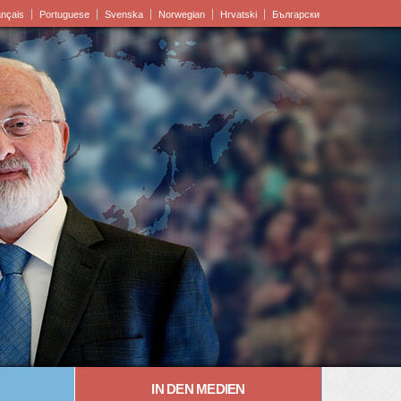
ançais
Portuguese
Svenska
Norwegian
Hrvatski
Български
IN DEN MEDIEN