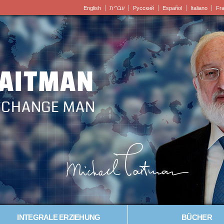
English
עברית
Pусский
Español
Italiano
Fr
LAITMAN
– CHANGE MAN
INTEGRALE ERZIEHUNG
BÜCHER