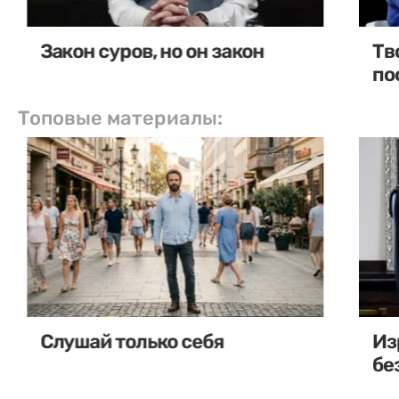
Закон суров, но он закон
Тв
по
Топовые материалы:
Слушай только себя
Из
бе