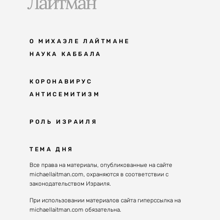
О МИХАЭЛЕ ЛАЙТМАНЕ
НАУКА КАББАЛА
Мудрость каббалы
КОРОНАВИРУС
АНТИСЕМИТИЗМ
Каббала сегодня
Основы каббалы
Антисемитизм в современном мире
РОЛЬ ИЗРАИЛЯ
Великие каббалисты
Причины
Наука будущего поколения
От Авраама до наших дней
ТЕМА ДНЯ
Решение
Восприятие реальности
Почему евреи
Все права на материалы, опубликованные на сайте
Духовные состояния
michaellaitman.com, охраняются в соответствии с
Израиль сегодня
Конгрессы каббалы
законодательством Израиля.
Последнее поколение
Каббалистическая музыка
При использовании материалов сайта гиперссылка на
Избраны служить миру
michaellaitman.com обязательна.
Духовные состояния