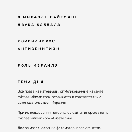
О МИХАЭЛЕ ЛАЙТМАНЕ
НАУКА КАББАЛА
Мудрость каббалы
КОРОНАВИРУС
АНТИСЕМИТИЗМ
Каббала сегодня
Основы каббалы
Антисемитизм в современном мире
РОЛЬ ИЗРАИЛЯ
Великие каббалисты
Причины
Наука будущего поколения
От Авраама до наших дней
ТЕМА ДНЯ
Решение
Восприятие реальности
Почему евреи
Все права на материалы, опубликованные на сайте
Духовные состояния
michaellaitman.com, охраняются в соответствии с
Израиль сегодня
Конгрессы каббалы
законодательством Израиля.
Последнее поколение
Каббалистическая музыка
При использовании материалов сайта гиперссылка на
Избраны служить миру
michaellaitman.com обязательна.
Духовные состояния
Любое использование фотоматериалов агентств,