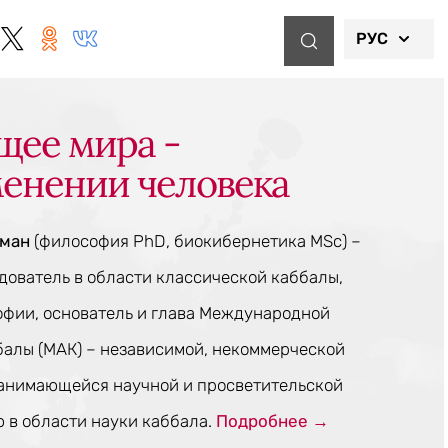
РУС
щее мира -
менении человека
тман
(философия PhD, биокибернетика MSc) –
ователь в области классической каббалы,
офии, основатель и глава Международной
балы (МАК) – независимой, некоммерческой
занимающейся научной и просветительской
 в области науки каббала.
Подробнее →