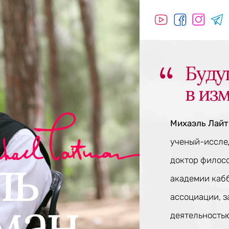
Буду
в из
Михаэль Лай
ученый-исслед
доктор филос
академии каб
ассоциации, 
деятельностью