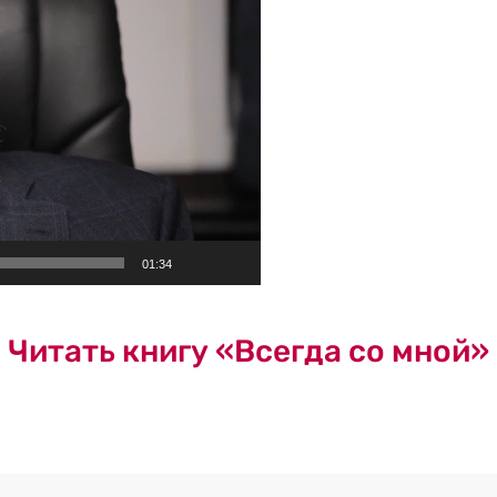
01:34
Читать книгу «Всегда со мной»