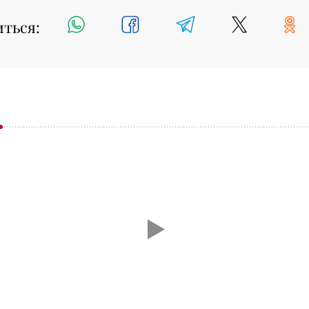
иться: