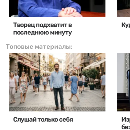
Творец подхватит в
Ку
последнюю минуту
Топовые материалы:
Слушай только себя
Из
бе