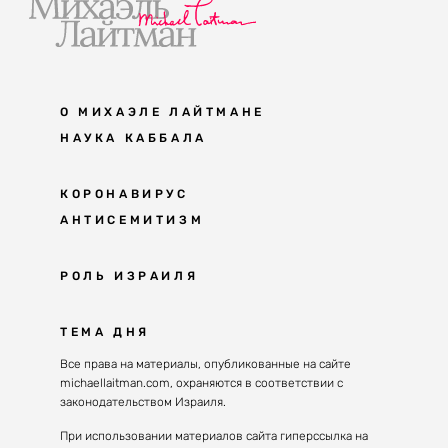
О МИХАЭЛЕ ЛАЙТМАНЕ
НАУКА КАББАЛА
Мудрость каббалы
КОРОНАВИРУС
АНТИСЕМИТИЗМ
Каббала сегодня
Основы каббалы
Антисемитизм в современном мире
РОЛЬ ИЗРАИЛЯ
Великие каббалисты
Причины
Наука будущего поколения
От Авраама до наших дней
ТЕМА ДНЯ
Решение
Восприятие реальности
Почему евреи
Все права на материалы, опубликованные на сайте
Духовные состояния
michaellaitman.com, охраняются в соответствии с
Израиль сегодня
Конгрессы каббалы
законодательством Израиля.
Последнее поколение
Каббалистическая музыка
При использовании материалов сайта гиперссылка на