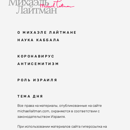
О МИХАЭЛЕ ЛАЙТМАНЕ
НАУКА КАББАЛА
Мудрость каббалы
КОРОНАВИРУС
АНТИСЕМИТИЗМ
Каббала сегодня
Основы каббалы
Антисемитизм в современном мире
РОЛЬ ИЗРАИЛЯ
Великие каббалисты
Причины
Наука будущего поколения
От Авраама до наших дней
ТЕМА ДНЯ
Решение
Восприятие реальности
Почему евреи
Все права на материалы, опубликованные на сайте
Духовные состояния
michaellaitman.com, охраняются в соответствии с
Израиль сегодня
Конгрессы каббалы
законодательством Израиля.
Последнее поколение
Каббалистическая музыка
При использовании материалов сайта гиперссылка на