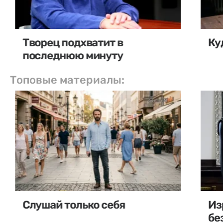
Творец подхватит в
Ку
последнюю минуту
Топовые материалы:
Слушай только себя
Из
бе