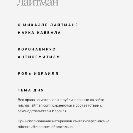
О МИХАЭЛЕ ЛАЙТМАНЕ
НАУКА КАББАЛА
Мудрость каббалы
КОРОНАВИРУС
АНТИСЕМИТИЗМ
Каббала сегодня
Основы каббалы
Антисемитизм в современном мире
РОЛЬ ИЗРАИЛЯ
Великие каббалисты
Причины
Наука будущего поколения
От Авраама до наших дней
ТЕМА ДНЯ
Решение
Восприятие реальности
Почему евреи
Все права на материалы, опубликованные на сайте
Духовные состояния
michaellaitman.com, охраняются в соответствии с
Израиль сегодня
Конгрессы каббалы
законодательством Израиля.
Последнее поколение
Каббалистическая музыка
При использовании материалов сайта гиперссылка на
Избраны служить миру
michaellaitman.com обязательна.
Духовные состояния