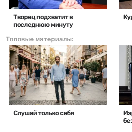
Творец подхватит в
Ку
последнюю минуту
Топовые материалы:
Слушай только себя
Из
бе