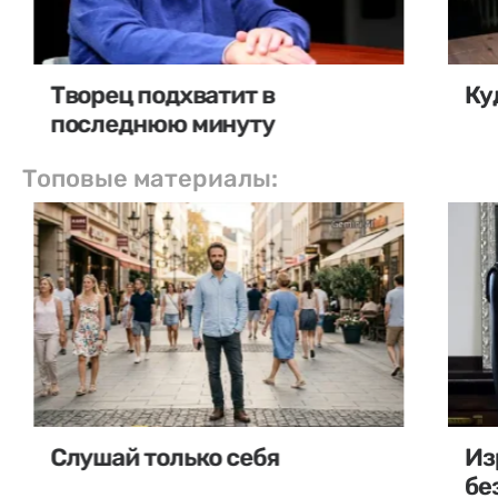
Творец подхватит в
Ку
последнюю минуту
Топовые материалы:
Слушай только себя
Из
бе