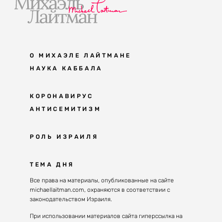
О МИХАЭЛЕ ЛАЙТМАНЕ
НАУКА КАББАЛА
Мудрость каббалы
КОРОНАВИРУС
АНТИСЕМИТИЗМ
Каббала сегодня
Основы каббалы
Антисемитизм в современном мире
РОЛЬ ИЗРАИЛЯ
Великие каббалисты
Причины
Наука будущего поколения
От Авраама до наших дней
ТЕМА ДНЯ
Решение
Восприятие реальности
Почему евреи
Все права на материалы, опубликованные на сайте
Духовные состояния
michaellaitman.com, охраняются в соответствии с
Израиль сегодня
Конгрессы каббалы
законодательством Израиля.
Последнее поколение
Каббалистическая музыка
При использовании материалов сайта гиперссылка на