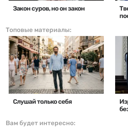
Закон суров, но он закон
Тв
по
Топовые материалы:
Слушай только себя
Из
бе
Вам будет интересно: