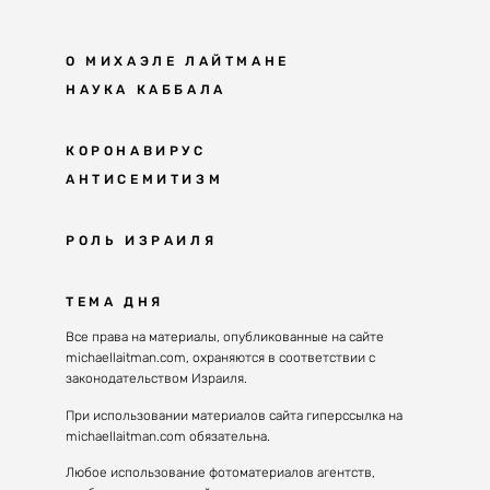
О МИХАЭЛЕ ЛАЙТМАНЕ
НАУКА КАББАЛА
Мудрость каббалы
КОРОНАВИРУС
АНТИСЕМИТИЗМ
Каббала сегодня
Основы каббалы
Антисемитизм в современном мире
РОЛЬ ИЗРАИЛЯ
Великие каббалисты
Причины
Наука будущего поколения
От Авраама до наших дней
ТЕМА ДНЯ
Решение
Восприятие реальности
Почему евреи
Все права на материалы, опубликованные на сайте
Духовные состояния
michaellaitman.com, охраняются в соответствии с
Израиль сегодня
Конгрессы каббалы
законодательством Израиля.
Последнее поколение
Каббалистическая музыка
При использовании материалов сайта гиперссылка на
Избраны служить миру
michaellaitman.com обязательна.
Духовные состояния
Любое использование фотоматериалов агентств,