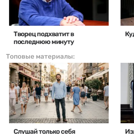
Творец подхватит в
Ку
последнюю минуту
Топовые материалы:
Слушай только себя
Из