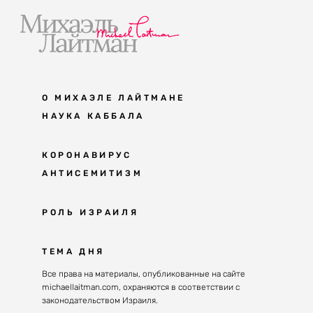
О МИХАЭЛЕ ЛАЙТМАНЕ
НАУКА КАББАЛА
Мудрость каббалы
КОРОНАВИРУС
АНТИСЕМИТИЗМ
Каббала сегодня
Основы каббалы
Антисемитизм в современном мире
РОЛЬ ИЗРАИЛЯ
Великие каббалисты
Причины
Наука будущего поколения
От Авраама до наших дней
ТЕМА ДНЯ
Решение
Восприятие реальности
Почему евреи
Все права на материалы, опубликованные на сайте
Духовные состояния
michaellaitman.com, охраняются в соответствии с
Израиль сегодня
Конгрессы каббалы
законодательством Израиля.
Последнее поколение