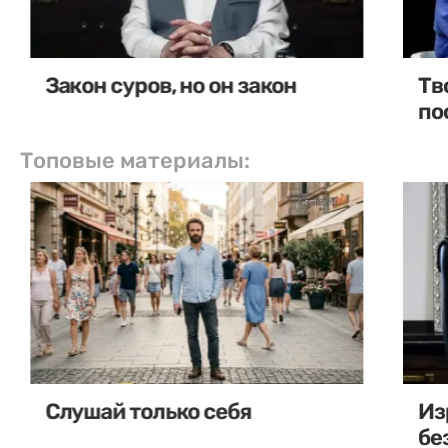
Закон суров, но он закон
Тв
по
Топовые материалы:
Слушай только себя
Из
бе