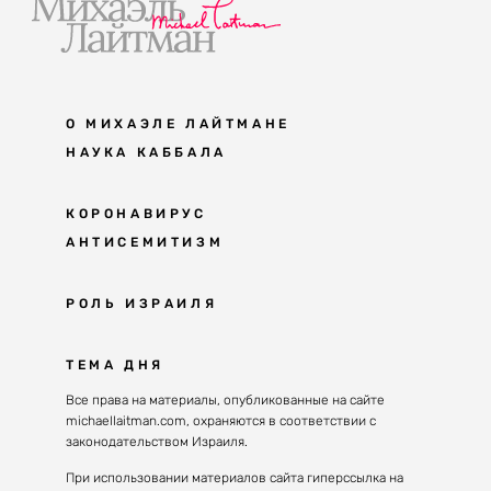
О МИХАЭЛЕ ЛАЙТМАНЕ
НАУКА КАББАЛА
Мудрость каббалы
КОРОНАВИРУС
АНТИСЕМИТИЗМ
Каббала сегодня
Основы каббалы
Антисемитизм в современном мире
РОЛЬ ИЗРАИЛЯ
Великие каббалисты
Причины
Наука будущего поколения
От Авраама до наших дней
ТЕМА ДНЯ
Решение
Восприятие реальности
Почему евреи
Все права на материалы, опубликованные на сайте
Духовные состояния
michaellaitman.com, охраняются в соответствии с
Израиль сегодня
Конгрессы каббалы
законодательством Израиля.
Последнее поколение
Каббалистическая музыка
При использовании материалов сайта гиперссылка на