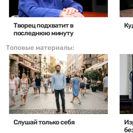
Творец подхватит в
Ку
последнюю минуту
Топовые материалы:
Слушай только себя
Из
бе