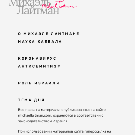
О МИХАЭЛЕ ЛАЙТМАНЕ
НАУКА КАББАЛА
Мудрость каббалы
КОРОНАВИРУС
АНТИСЕМИТИЗМ
Каббала сегодня
Основы каббалы
Антисемитизм в современном мире
РОЛЬ ИЗРАИЛЯ
Великие каббалисты
Причины
Наука будущего поколения
От Авраама до наших дней
ТЕМА ДНЯ
Решение
Восприятие реальности
Почему евреи
Все права на материалы, опубликованные на сайте
Духовные состояния
michaellaitman.com, охраняются в соответствии с
Израиль сегодня
Конгрессы каббалы
законодательством Израиля.
Последнее поколение
Каббалистическая музыка
При использовании материалов сайта гиперссылка на