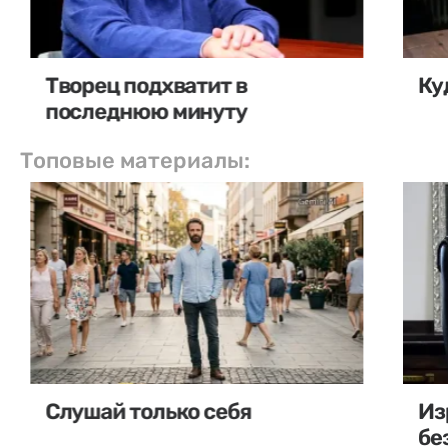
Творец подхватит в
Ку
последнюю минуту
Топовые материалы:
Слушай только себя
Из
бе