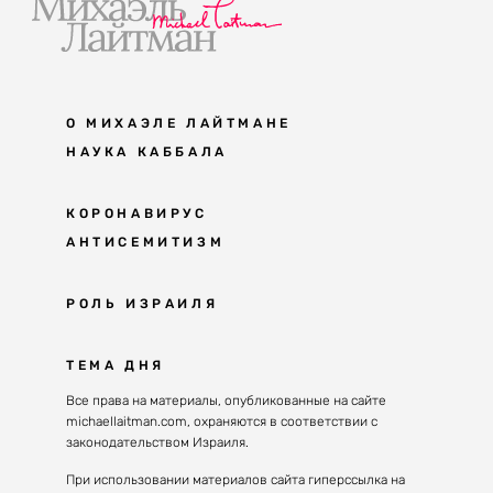
О МИХАЭЛЕ ЛАЙТМАНЕ
НАУКА КАББАЛА
Мудрость каббалы
КОРОНАВИРУС
АНТИСЕМИТИЗМ
Каббала сегодня
Основы каббалы
Антисемитизм в современном мире
РОЛЬ ИЗРАИЛЯ
Великие каббалисты
Причины
Наука будущего поколения
От Авраама до наших дней
ТЕМА ДНЯ
Решение
Восприятие реальности
Почему евреи
Все права на материалы, опубликованные на сайте
Духовные состояния
michaellaitman.com, охраняются в соответствии с
Израиль сегодня
Конгрессы каббалы
законодательством Израиля.
Последнее поколение
Каббалистическая музыка
При использовании материалов сайта гиперссылка на