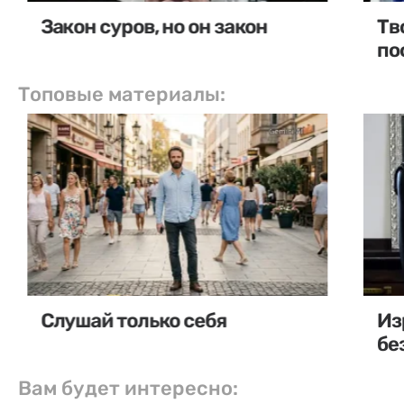
Закон суров, но он закон
Тв
по
Топовые материалы:
Слушай только себя
Из
бе
Вам будет интересно: