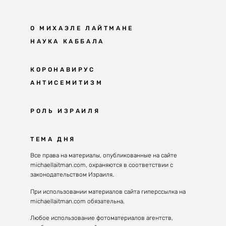
О МИХАЭЛЕ ЛАЙТМАНЕ
НАУКА КАББАЛА
Мудрость каббалы
КОРОНАВИРУС
АНТИСЕМИТИЗМ
Каббала сегодня
Основы каббалы
Антисемитизм в современном мире
РОЛЬ ИЗРАИЛЯ
Великие каббалисты
Причины
Наука будущего поколения
От Авраама до наших дней
ТЕМА ДНЯ
Решение
Восприятие реальности
Почему евреи
Все права на материалы, опубликованные на сайте
Духовные состояния
michaellaitman.com, охраняются в соответствии с
Израиль сегодня
Конгрессы каббалы
законодательством Израиля.
Последнее поколение
Каббалистическая музыка
При использовании материалов сайта гиперссылка на
Избраны служить миру
michaellaitman.com обязательна.
Духовные состояния
Любое использование фотоматериалов агентств,