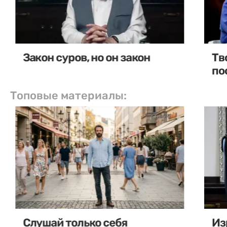
Закон суров, но он закон
Тв
по
Топовые материалы:
Слушай только себя
Из