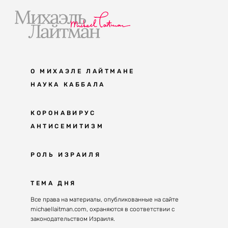
О МИХАЭЛЕ ЛАЙТМАНЕ
НАУКА КАББАЛА
Мудрость каббалы
КОРОНАВИРУС
АНТИСЕМИТИЗМ
Каббала сегодня
Основы каббалы
Антисемитизм в современном мире
РОЛЬ ИЗРАИЛЯ
Великие каббалисты
Причины
Наука будущего поколения
От Авраама до наших дней
ТЕМА ДНЯ
Решение
Восприятие реальности
Почему евреи
Все права на материалы, опубликованные на сайте
Духовные состояния
michaellaitman.com, охраняются в соответствии с
Израиль сегодня
Конгрессы каббалы
законодательством Израиля.
Последнее поколение