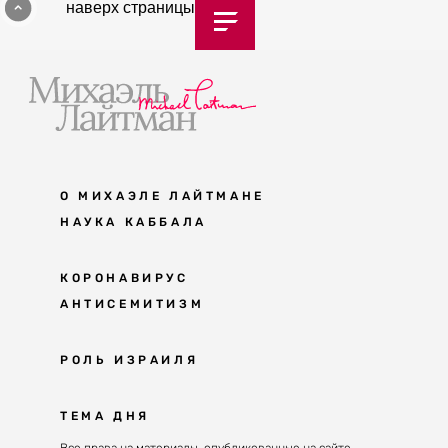
наверх страницы
О МИХАЭЛЕ ЛАЙТМАНЕ
НАУКА КАББАЛА
Мудрость каббалы
КОРОНАВИРУС
АНТИСЕМИТИЗМ
Каббала сегодня
Основы каббалы
Антисемитизм в современном мире
РОЛЬ ИЗРАИЛЯ
Великие каббалисты
Причины
Наука будущего поколения
От Авраама до наших дней
ТЕМА ДНЯ
Решение
Восприятие реальности
Почему евреи