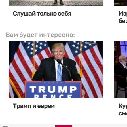
Слушай только себя
Из
бе
Вам будет интересно:
Трамп и евреи
Ку
см