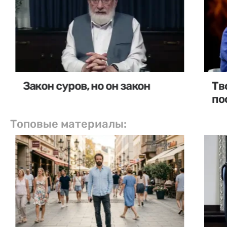
Закон суров, но он закон
Тв
по
Топовые материалы: