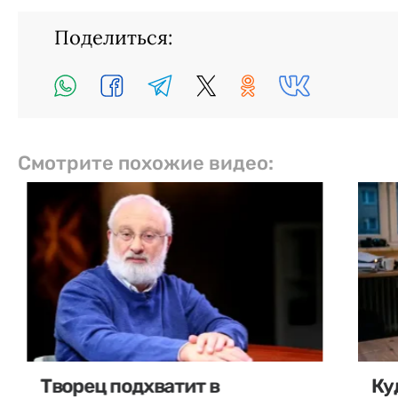
Поделиться:
Смотрите похожие видео:
Творец подхватит в
Ку