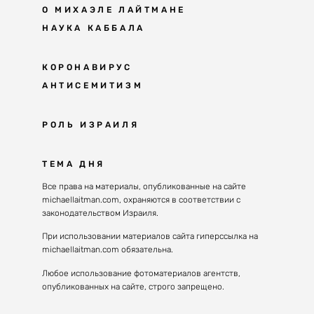
О МИХАЭЛЕ ЛАЙТМАНЕ
НАУКА КАББАЛА
Мудрость каббалы
КОРОНАВИРУС
АНТИСЕМИТИЗМ
Каббала сегодня
Основы каббалы
Антисемитизм в современном мире
РОЛЬ ИЗРАИЛЯ
Великие каббалисты
Причины
Наука будущего поколения
От Авраама до наших дней
ТЕМА ДНЯ
Решение
Восприятие реальности
Почему евреи
Все права на материалы, опубликованные на сайте
Духовные состояния
michaellaitman.com, охраняются в соответствии с
Израиль сегодня
Конгрессы каббалы
законодательством Израиля.
Последнее поколение
Каббалистическая музыка
При использовании материалов сайта гиперссылка на
Избраны служить миру
michaellaitman.com обязательна.
Духовные состояния
Любое использование фотоматериалов агентств,
опубликованных на сайте, строго запрещено.