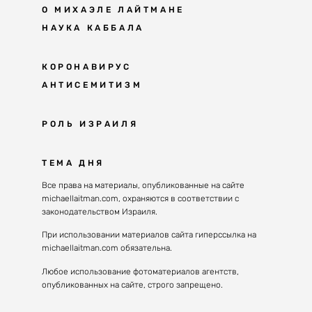
О МИХАЭЛЕ ЛАЙТМАНЕ
НАУКА КАББАЛА
Мудрость каббалы
КОРОНАВИРУС
АНТИСЕМИТИЗМ
Каббала сегодня
Основы каббалы
Антисемитизм в современном мире
РОЛЬ ИЗРАИЛЯ
Великие каббалисты
Причины
Наука будущего поколения
От Авраама до наших дней
ТЕМА ДНЯ
Решение
Восприятие реальности
Почему евреи
Все права на материалы, опубликованные на сайте
Духовные состояния
michaellaitman.com, охраняются в соответствии с
Израиль сегодня
Конгрессы каббалы
законодательством Израиля.
Последнее поколение
Каббалистическая музыка
При использовании материалов сайта гиперссылка на
Избраны служить миру
michaellaitman.com обязательна.
Духовные состояния
Любое использование фотоматериалов агентств,
опубликованных на сайте, строго запрещено.