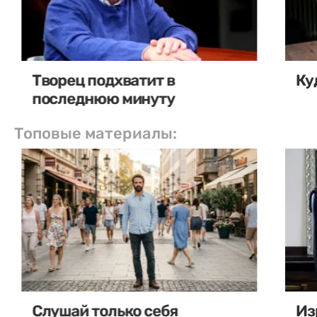
Творец подхватит в
Ку
последнюю минуту
Топовые материалы:
Слушай только себя
Из