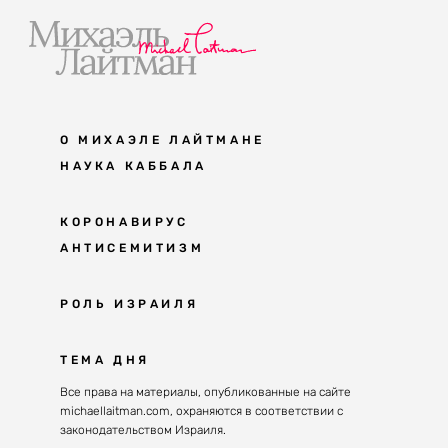
О МИХАЭЛЕ ЛАЙТМАНЕ
НАУКА КАББАЛА
Мудрость каббалы
КОРОНАВИРУС
АНТИСЕМИТИЗМ
Каббала сегодня
Основы каббалы
Антисемитизм в современном мире
РОЛЬ ИЗРАИЛЯ
Великие каббалисты
Причины
Наука будущего поколения
От Авраама до наших дней
ТЕМА ДНЯ
Решение
Восприятие реальности
Почему евреи
Все права на материалы, опубликованные на сайте
Духовные состояния
michaellaitman.com, охраняются в соответствии с
Израиль сегодня
Конгрессы каббалы
законодательством Израиля.
Последнее поколение