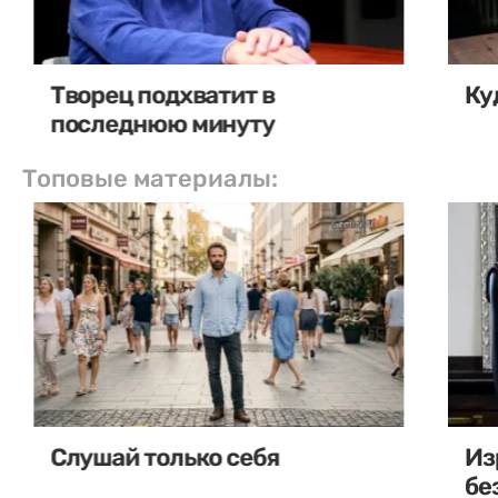
Творец подхватит в
Ку
последнюю минуту
Топовые материалы:
Слушай только себя
Из
бе