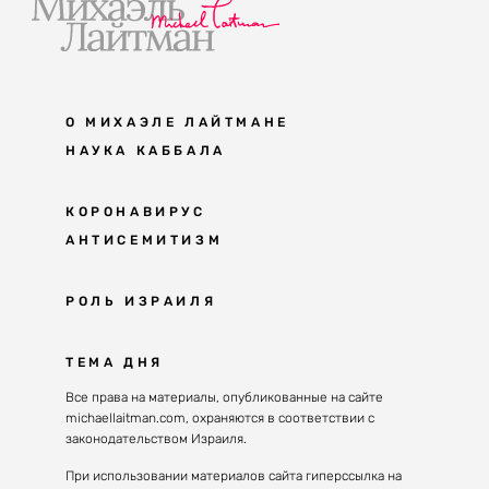
О МИХАЭЛЕ ЛАЙТМАНЕ
НАУКА КАББАЛА
Мудрость каббалы
КОРОНАВИРУС
АНТИСЕМИТИЗМ
Каббала сегодня
Основы каббалы
Антисемитизм в современном мире
РОЛЬ ИЗРАИЛЯ
Великие каббалисты
Причины
Наука будущего поколения
От Авраама до наших дней
ТЕМА ДНЯ
Решение
Восприятие реальности
Почему евреи
Все права на материалы, опубликованные на сайте
Духовные состояния
michaellaitman.com, охраняются в соответствии с
Израиль сегодня
Конгрессы каббалы
законодательством Израиля.
Последнее поколение
Каббалистическая музыка
При использовании материалов сайта гиперссылка на