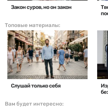
Закон суров, но он закон
Тв
по
Топовые материалы:
Слушай только себя
Из
бе
Вам будет интересно: