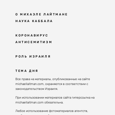
О МИХАЭЛЕ ЛАЙТМАНЕ
НАУКА КАББАЛА
Мудрость каббалы
КОРОНАВИРУС
АНТИСЕМИТИЗМ
Каббала сегодня
Основы каббалы
Антисемитизм в современном мире
РОЛЬ ИЗРАИЛЯ
Великие каббалисты
Причины
Наука будущего поколения
От Авраама до наших дней
ТЕМА ДНЯ
Решение
Восприятие реальности
Почему евреи
Все права на материалы, опубликованные на сайте
Духовные состояния
michaellaitman.com, охраняются в соответствии с
Израиль сегодня
Конгрессы каббалы
законодательством Израиля.
Последнее поколение
Каббалистическая музыка
При использовании материалов сайта гиперссылка на
Избраны служить миру
michaellaitman.com обязательна.
Духовные состояния
Любое использование фотоматериалов агентств,