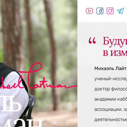
Буду
в из
Михаэль Лай
ученый-исслед
доктор филос
академии каб
ассоциации, 
деятельностью