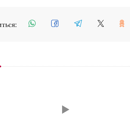
иться: