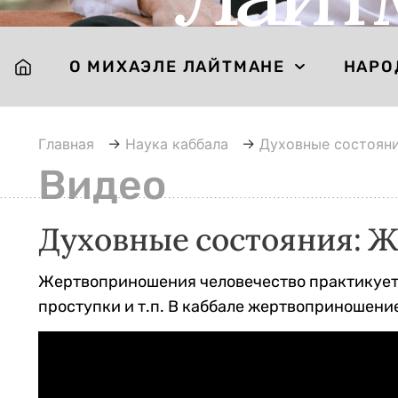
О МИХАЭЛЕ ЛАЙТМАНЕ
НАРО
Главная
→
Наука каббала
→
Духовные состоян
Видео
Духовные состояния: 
Жертвоприношения человечество практикует и
проступки и т.п. В каббале жертвоприношение
Видеоплеер