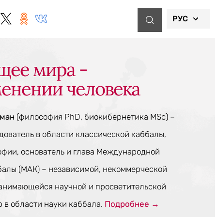
РУС
щее мира -
менении человека
тман
(философия PhD, биокибернетика MSc) –
ователь в области классической каббалы,
офии, основатель и глава Международной
балы (МАК) – независимой, некоммерческой
занимающейся научной и просветительской
 в области науки каббала.
Подробнее →