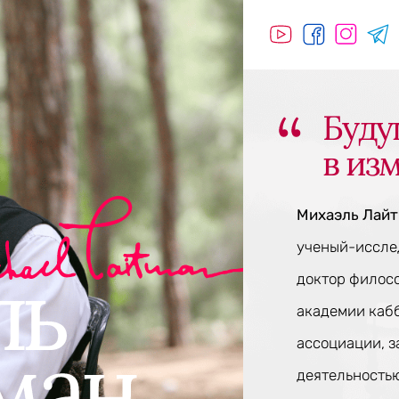
Буду
в из
Михаэль Лай
ученый-исслед
доктор филос
академии каб
ассоциации, 
деятельностью