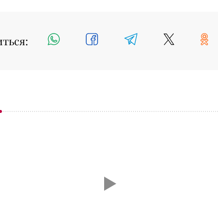
иться: