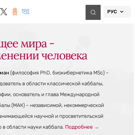
РУС
щее мира -
менении человека
тман
(философия PhD, биокибернетика MSc) –
ователь в области классической каббалы,
офии, основатель и глава Международной
балы (МАК) – независимой, некоммерческой
занимающейся научной и просветительской
 в области науки каббала.
Подробнее →