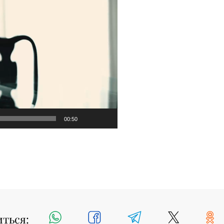
00:50
иться: