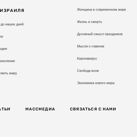
Женщина в современном мире
 ИЗРАИЛЯ
Жизнь и смерть
 до наших дней
Духовный смысл праздников
еи
Мысли о главном
одня
Коронавирус
поколение
Свобода воли
ужить миру
Экономика нового мира
АТЬИ
МАССМЕДИА
СВЯЗАТЬСЯ С НАМИ