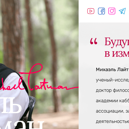
Буду
в из
Михаэль Лай
ученый-исслед
доктор филос
академии каб
ассоциации, 
деятельностью