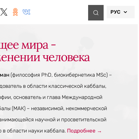
РУС
щее мира -
менении человека
тман
(философия PhD, биокибернетика MSc) –
ователь в области классической каббалы,
офии, основатель и глава Международной
балы (МАК) – независимой, некоммерческой
занимающейся научной и просветительской
 в области науки каббала.
Подробнее →