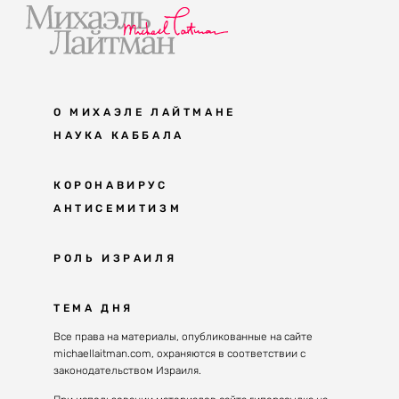
О МИХАЭЛЕ ЛАЙТМАНЕ
НАУКА КАББАЛА
Мудрость каббалы
КОРОНАВИРУС
АНТИСЕМИТИЗМ
Каббала сегодня
Основы каббалы
Антисемитизм в современном мире
РОЛЬ ИЗРАИЛЯ
Великие каббалисты
Причины
Наука будущего поколения
От Авраама до наших дней
ТЕМА ДНЯ
Решение
Восприятие реальности
Почему евреи
Все права на материалы, опубликованные на сайте
Духовные состояния
michaellaitman.com, охраняются в соответствии с
Израиль сегодня
Конгрессы каббалы
законодательством Израиля.
Последнее поколение
Каббалистическая музыка