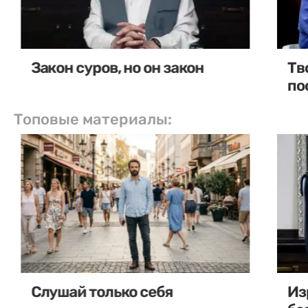
Закон суров, но он закон
Тв
по
Топовые материалы:
Слушай только себя
Из