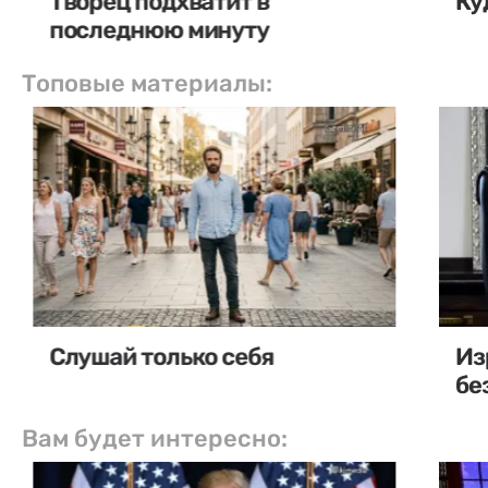
Творец подхватит в
Ку
последнюю минуту
Топовые материалы:
Слушай только себя
Из
бе
Вам будет интересно: