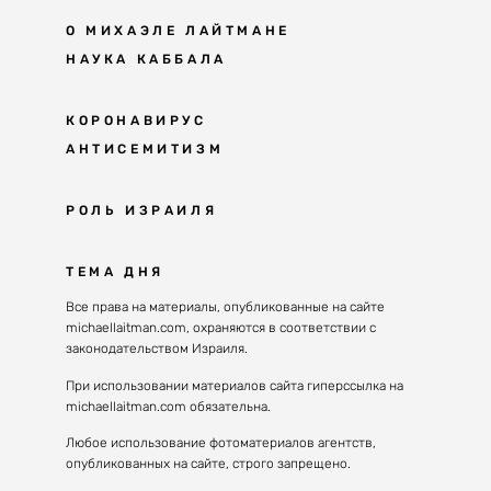
О МИХАЭЛЕ ЛАЙТМАНЕ
НАУКА КАББАЛА
Мудрость каббалы
КОРОНАВИРУС
АНТИСЕМИТИЗМ
Каббала сегодня
Основы каббалы
Антисемитизм в современном мире
РОЛЬ ИЗРАИЛЯ
Великие каббалисты
Причины
Наука будущего поколения
От Авраама до наших дней
ТЕМА ДНЯ
Решение
Восприятие реальности
Почему евреи
Все права на материалы, опубликованные на сайте
Духовные состояния
michaellaitman.com, охраняются в соответствии с
Израиль сегодня
Конгрессы каббалы
законодательством Израиля.
Последнее поколение
Каббалистическая музыка
При использовании материалов сайта гиперссылка на
Избраны служить миру
michaellaitman.com обязательна.
Духовные состояния
Любое использование фотоматериалов агентств,
опубликованных на сайте, строго запрещено.