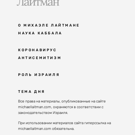
О МИХАЭЛЕ ЛАЙТМАНЕ
НАУКА КАББАЛА
Мудрость каббалы
КОРОНАВИРУС
АНТИСЕМИТИЗМ
Каббала сегодня
Основы каббалы
Антисемитизм в современном мире
РОЛЬ ИЗРАИЛЯ
Великие каббалисты
Причины
Наука будущего поколения
От Авраама до наших дней
ТЕМА ДНЯ
Решение
Восприятие реальности
Почему евреи
Все права на материалы, опубликованные на сайте
Духовные состояния
michaellaitman.com, охраняются в соответствии с
Израиль сегодня
Конгрессы каббалы
законодательством Израиля.
Последнее поколение
Каббалистическая музыка
При использовании материалов сайта гиперссылка на
Избраны служить миру
michaellaitman.com обязательна.
Духовные состояния