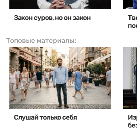
Закон суров, но он закон
Тв
по
Топовые материалы:
Слушай только себя
Из
бе