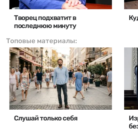
Творец подхватит в
Ку
последнюю минуту
Топовые материалы:
Слушай только себя
Из
бе