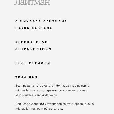
О МИХАЭЛЕ ЛАЙТМАНЕ
НАУКА КАББАЛА
Мудрость каббалы
КОРОНАВИРУС
АНТИСЕМИТИЗМ
Каббала сегодня
Основы каббалы
Антисемитизм в современном мире
РОЛЬ ИЗРАИЛЯ
Великие каббалисты
Причины
Наука будущего поколения
От Авраама до наших дней
ТЕМА ДНЯ
Решение
Восприятие реальности
Почему евреи
Все права на материалы, опубликованные на сайте
Духовные состояния
michaellaitman.com, охраняются в соответствии с
Израиль сегодня
Конгрессы каббалы
законодательством Израиля.
Последнее поколение
Каббалистическая музыка
При использовании материалов сайта гиперссылка на
Избраны служить миру
michaellaitman.com обязательна.
Духовные состояния