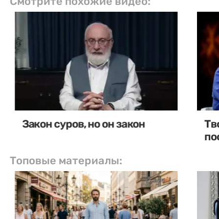
Смотрите похожие видео:
Закон суров, но он закон
Тв
по
Топовые материалы: