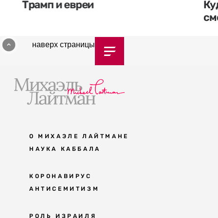
Трамп и евреи
Ку
см
наверх страницы
О МИХАЭЛЕ ЛАЙТМАНЕ
НАУКА КАББАЛА
Мудрость каббалы
КОРОНАВИРУС
АНТИСЕМИТИЗМ
Каббала сегодня
Основы каббалы
Антисемитизм в современном мире
РОЛЬ ИЗРАИЛЯ